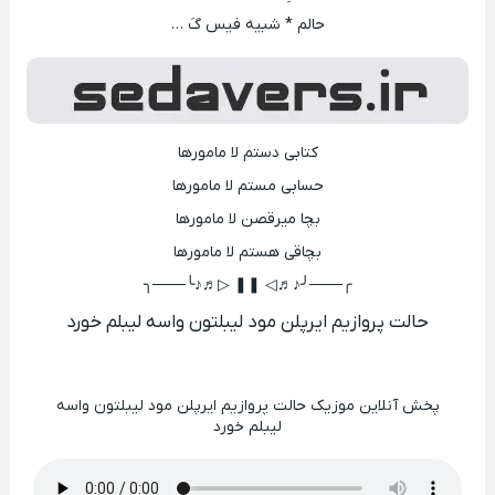
حالم * شبیه فیس گَ …
کتابی دستم لا مامورها
حسابی مستم لا مامورها
بچا میرقصن لا مامورها
بچاقی هستم لا مامورها
╭───╯♪♬◁ ❚❚ ▷♬♪╰───╮
حالت پروازیم ایرپلن مود لیبلتون واسه لیبلم خورد
پخش آنلاین موزیک حالت پروازیم ایرپلن مود لیبلتون واسه
لیبلم خورد