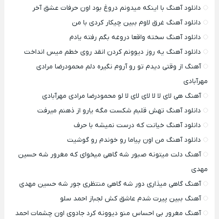
دانلود آهنگ با اینکه میدونم دروغ بود اون حرفات عشق آخر
دانلود آهنگ غرق لاوم ببین چیکار کردی با من
دانلود آهنگ سخته واقعا دروغه بگم رفته یادم
دانلود آهنگ یه روز دیوونم کردن انقد روی خطم میس انداخت
آهنگ از وقتی دیدم تو رو آروم نگیره دلم محمودرضا مرادی
مهرآبادی
آهنگ هی لای لا لا لای لای لا لو محمودرضا مرادی مهرآبادی
دانلود آهنگ تهش قلبم شکست مگه یارو از ذهنم میرفت
دانلود آهنگ خیانت که درست نمیشه با حرف
دانلود آهنگ من اون پیاما رو خوندم رو گوشیت
آهنگ دلت میتونه صبور شه گاهی میخوای که مغرور شه حسین
مهدی
آهنگ گاهی میذاری دور شه گاهی منتظری جور شه حسین مهدی
آهنگ ببین پیرت شدم عاشق کش لجباز احمد سلو
آهنگ مغرور بی احساس منو دیوونه کرد جادوی اون چشمات احمد