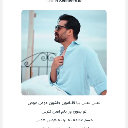
Link In
SedaVers.IR
نفس نفس بیا قلبامون جاشون عوض عوض
تو بمون ور دلم اصن نترس
حسم عشقه به تو نه هوس هوس