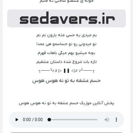
خونه ی عشقتو ساختی ته قلبم
بم میدی یه حسی مثه بارون نم نم
تو میدونی رو تو حساسمو هی عمدا
بچه میشیو بهم میگی باهات قهرم
تازه بات شروع شده داستان عشقیم
╭───╯♪♬◁ ❚❚ ▷♬♪╰───╮
حسم عشقه به تو نه هوس هوس
پخش آنلاین موزیک حسم عشقه به تو نه هوس هوس