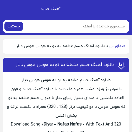
آهنگ جدید
جستجو
صداورس
»
دانلود آهنگ حسم عشقه به تو نه هوس هوس دیار
دانلود آهنگ حسم عشقه به تو نه هوس هوس دیار
دانلود آهنگ حسم عشقه به تو نه هوس هوس دیار
با سوپرایژ ویژه امشب همراه ما باشید با دانلود آهنگ جدید و فوق
العاده دلنشین با صدای بسیار زیبای دیار با عنوان حسم عشقه به تو
نه هوس هوس با دو کیفیت برتر {128 , 320} همراه با تکست ترانه و
پخش آنلاین
Download Song «
Diyar – Nafas Nafas
» With Text And 320