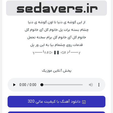
از این گوشه ی دنیا تا اون گوشه ی دنیا
چشام بسته برات پل خانوم گل آی خانوم گل
خانوم گل آی خانوم گل برام سخته تحمل
قدمات روی چشمام بیا به این ور پل
╭───╯♪♬◁ ❚❚ ▷♬♪╰───╮
پخش آنلاین موزیک
دانلود آهنگ با کیفیت عالی 320