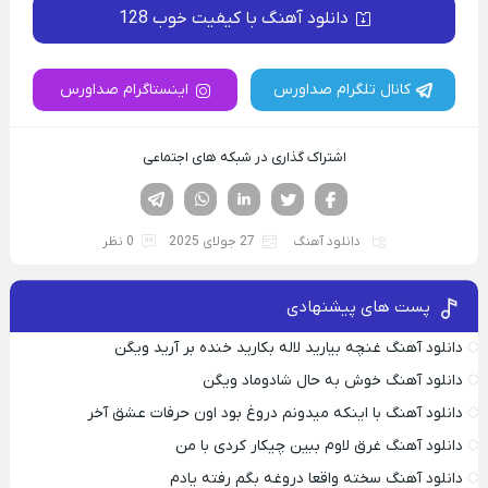
دانلود آهنگ با کیفیت خوب 128
کانال تلگرام صداورس
اینستاگرام صداورس
اشتراک گذاری در شبکه های اجتماعی
فیسوک
تویتر
لینکدین
واتساپ
تلگرام
دانلود آهنگ
27 جولای 2025
0 نظر
پست های پیشنهادی
دانلود آهنگ غنچه بیارید لاله بکارید خنده بر آرید ویگن
دانلود آهنگ خوش به حال شادوماد ویگن
دانلود آهنگ با اینکه میدونم دروغ بود اون حرفات عشق آخر
دانلود آهنگ غرق لاوم ببین چیکار کردی با من
دانلود آهنگ سخته واقعا دروغه بگم رفته یادم