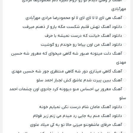
آهنگ از وقتی دیدم تو رو آروم نگیره دلم محمودرضا مرادی
مهرآبادی
آهنگ هی لای لا لا لای لای لا لو محمودرضا مرادی مهرآبادی
دانلود آهنگ تهش قلبم شکست مگه یارو از ذهنم میرفت
دانلود آهنگ خیانت که درست نمیشه با حرف
دانلود آهنگ من اون پیاما رو خوندم رو گوشیت
آهنگ دلت میتونه صبور شه گاهی میخوای که مغرور شه حسین
مهدی
آهنگ گاهی میذاری دور شه گاهی منتظری جور شه حسین مهدی
آهنگ ببین پیرت شدم عاشق کش لجباز احمد سلو
آهنگ مغرور بی احساس منو دیوونه کرد جادوی اون چشمات احمد
سلو
دانلود آهنگ مامان شام درست نکن نمیایم خونه
دانلود آهنگ منم یه جایی رد میدم می زنم زیر قولام
آهنگ حرفای عاشقونتو میزنی حالا تو به کی میلاد علوی