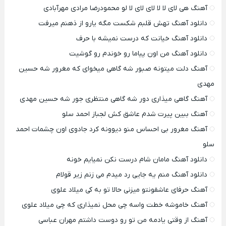
آهنگ هی لای لا لا لای لای لا لو محمودرضا مرادی مهرآبادی
دانلود آهنگ تهش قلبم شکست مگه یارو از ذهنم میرفت
دانلود آهنگ خیانت که درست نمیشه با حرف
دانلود آهنگ من اون پیاما رو خوندم رو گوشیت
آهنگ دلت میتونه صبور شه گاهی میخوای که مغرور شه حسین
مهدی
آهنگ گاهی میذاری دور شه گاهی منتظری جور شه حسین مهدی
آهنگ ببین پیرت شدم عاشق کش لجباز احمد سلو
آهنگ مغرور بی احساس منو دیوونه کرد جادوی اون چشمات احمد
سلو
دانلود آهنگ مامان شام درست نکن نمیایم خونه
دانلود آهنگ منم یه جایی رد میدم می زنم زیر قولام
آهنگ حرفای عاشقونتو میزنی حالا تو به کی میلاد علوی
آهنگ خاموشه خطت واسه چی محل نمیذاری که چی میلاد علوی
آهنگ از وقتی یادمه من تو رو دوست داشتم مهران عباسی