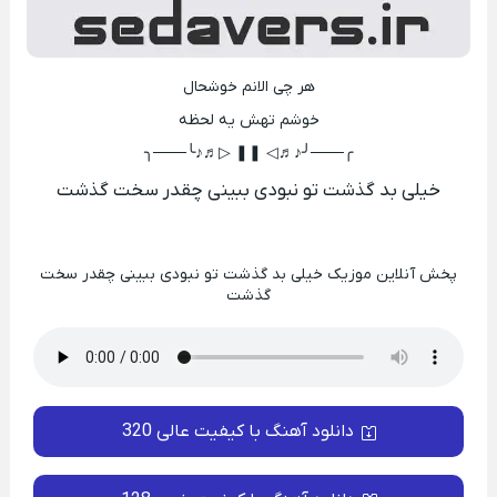
هر چی الانم خوشحال
خوشم تهش یه لحظه
╭───╯♪♬◁ ❚❚ ▷♬♪╰───╮
خیلی بد گذشت تو نبودی ببینی چقدر سخت گذشت
پخش آنلاین موزیک خیلی بد گذشت تو نبودی ببینی چقدر سخت
گذشت
دانلود آهنگ با کیفیت عالی 320