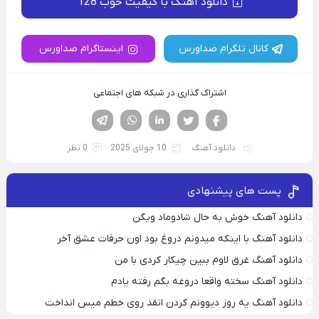
دانلود آهنگ با کیفیت خوب 128
کانال تلگرام صداورس
اینستاگرام صداورس
اشتراک گذاری در شبکه های اجتماعی
فیسوک
تویتر
لینکدین
واتساپ
تلگرام
دانلود آهنگ
10 جولای 2025
0 نظر
پست های پیشنهادی
دانلود آهنگ خوش به حال شادوماد ویگن
دانلود آهنگ با اینکه میدونم دروغ بود اون حرفات عشق آخر
دانلود آهنگ غرق لاوم ببین چیکار کردی با من
دانلود آهنگ سخته واقعا دروغه بگم رفته یادم
دانلود آهنگ یه روز دیوونم کردن انقد روی خطم میس انداخت