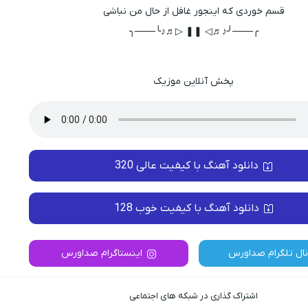
قسم خوردی که اینجور غافل از حال من نباشی
╭───╯♪♬◁ ❚❚ ▷♬♪╰───╮
پخش آنلاین موزیک
دانلود آهنگ با کیفیت عالی 320
دانلود آهنگ با کیفیت خوب 128
نال تلگرام صداورس
اینستاگرام صداورس
اشتراک گذاری در شبکه های اجتماعی