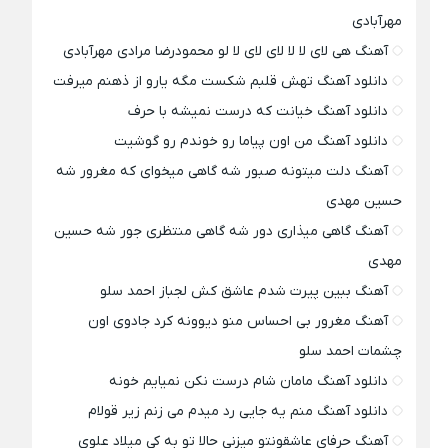
مهرآبادی
آهنگ هی لای لا لا لای لای لا لو محمودرضا مرادی مهرآبادی
دانلود آهنگ تهش قلبم شکست مگه یارو از ذهنم میرفت
دانلود آهنگ خیانت که درست نمیشه با حرف
دانلود آهنگ من اون پیاما رو خوندم رو گوشیت
آهنگ دلت میتونه صبور شه گاهی میخوای که مغرور شه
حسین مهدی
آهنگ گاهی میذاری دور شه گاهی منتظری جور شه حسین
مهدی
آهنگ ببین پیرت شدم عاشق کش لجباز احمد سلو
آهنگ مغرور بی احساس منو دیوونه کرد جادوی اون
چشمات احمد سلو
دانلود آهنگ مامان شام درست نکن نمیایم خونه
دانلود آهنگ منم یه جایی رد میدم می زنم زیر قولام
آهنگ حرفای عاشقونتو میزنی حالا تو به کی میلاد علوی