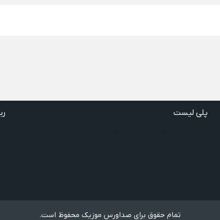
پلی لیست
ری
دانلود گلچین آهنگ‌ های مادر، آهنگ ویژه روز مادر و یاد مادر
دانلود آهنگ های فرامرز دعایی
آهنگ جدید خوانندگان ایرانی خارج و داخل کشور❤️
شادترین آهنگ‌های ایرانی و خارجی مجاز و غیرمجاز
مجموعه خاطره انگیز از آهنگ های قدیمی از خواننده های معروف
تمام حقوق برای صداورس موزیک محفوظ است.