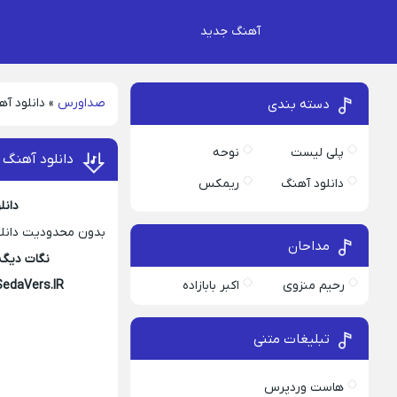
آهنگ جدید
صداورس
»
دانلود آ
دسته بندی
پلی لیست
نوحه
دانلود آهنگ 
دانلود آهنگ
ریمکس
دانل
بدون محدودیت دانلود
مداحان
نگات دیگه
رحیم منزوی
اکبر بابازاده
SedaVers.IR
تبلیغات متنی
هاست وردپرس