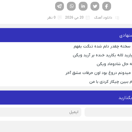
فیسوک
تویتر
لینکدین
واتساپ
تلگرام
دانلود آهنگ
20 می 2026
0 نظر
نهادی
 سخته چقدر دلم شده تنگت بفهم
رید لاله بکارید خنده بر آرید ویگن
 حال شادوماد ویگن
ه میدونم دروغ بود اون حرفات عشق آخر
م ببین چیکار کردی با من
بگذارید