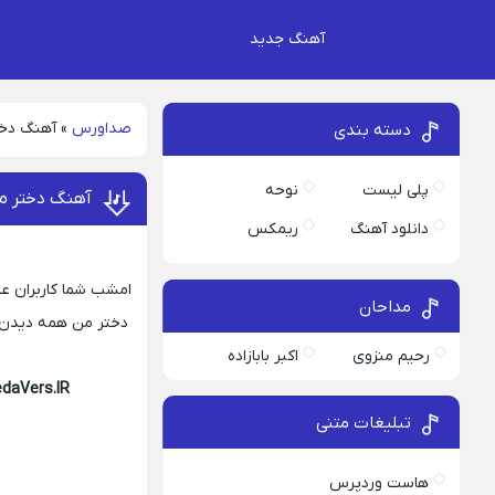
آهنگ جدید
صداورس
»
آهنگ دخ
دسته بندی
پلی لیست
نوحه
آهنگ دختر م
دانلود آهنگ
ریمکس
امشب شما کاربران عزی
مداحان
دختر من همه دیدن 
رحیم منزوی
اکبر بابازاده
daVers.IR
تبلیغات متنی
هاست وردپرس