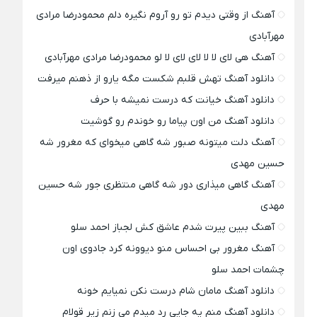
آهنگ از وقتی دیدم تو رو آروم نگیره دلم محمودرضا مرادی
مهرآبادی
آهنگ هی لای لا لا لای لای لا لو محمودرضا مرادی مهرآبادی
دانلود آهنگ تهش قلبم شکست مگه یارو از ذهنم میرفت
دانلود آهنگ خیانت که درست نمیشه با حرف
دانلود آهنگ من اون پیاما رو خوندم رو گوشیت
آهنگ دلت میتونه صبور شه گاهی میخوای که مغرور شه
حسین مهدی
آهنگ گاهی میذاری دور شه گاهی منتظری جور شه حسین
مهدی
آهنگ ببین پیرت شدم عاشق کش لجباز احمد سلو
آهنگ مغرور بی احساس منو دیوونه کرد جادوی اون
چشمات احمد سلو
دانلود آهنگ مامان شام درست نکن نمیایم خونه
دانلود آهنگ منم یه جایی رد میدم می زنم زیر قولام