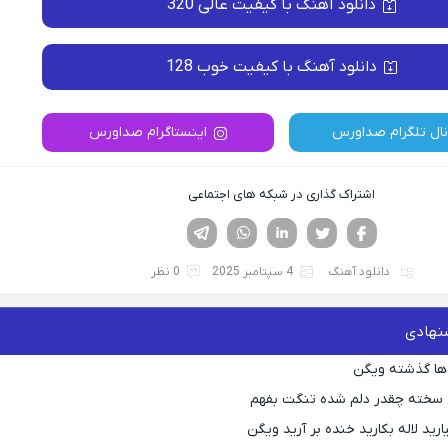
دانلود آهنگ با کیفیت عالی 320
دانلود آهنگ با کیفیت خوب 128
نال تلگرام صداورس
اینستاگرام صداورس
اشتراک گذاری در شبکه های اجتماعی
فیسوک
تویتر
لینکدین
واتساپ
تلگرام
دانلود آهنگ
4 سپتامبر 2025
0 نظر
نهادی
ها گذشته ویگن
 سخته چقدر دلم شده تنگت بفهم
رید لاله بکارید خنده بر آرید ویگن