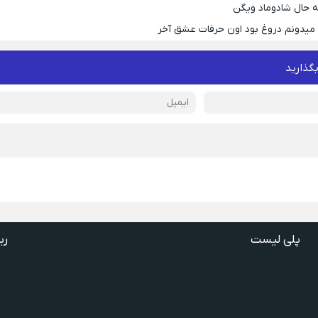
 حال شادوماد ویگن
ه میدونم دروغ بود اون حرفات عشق آخر
بگذارید
پلی لیست
ری
دانلود گلچین آهنگ‌ های مادر، آهنگ ویژه روز مادر و یاد مادر
دانلود آهنگ های فرامرز دعایی
آهنگ جدید خوانندگان ایرانی خارج و داخل کشور❤️