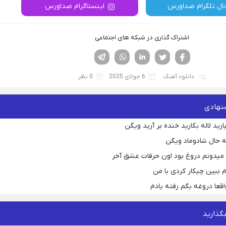
نال تلگرام صداورس
اینستاگرام صداورس
اشتراک گذاری در شبکه های اجتماعی
فیسوک
تویتر
لینکدین
واتساپ
تلگرام
دانلود آهنگ
6 جولای 2025
0 نظر
نهادی
رید لاله بکارید خنده بر آرید ویگن
 حال شادوماد ویگن
ه میدونم دروغ بود اون حرفات عشق آخر
م ببین چیکار کردی با من
قعا دروغه بگم رفته یادم
بگذارید