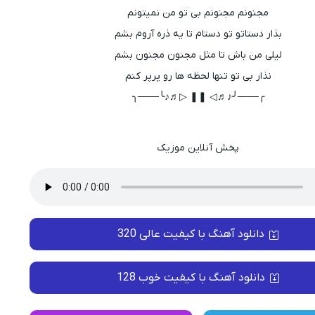
مجنونم مجنونم بی تو من نمیتونم
بذار دستاتو تو دستام تا یه ذره آروم بشم
لیلی من باش تا مثل مجنون مجنون بشم
نذار بی تو تنها لحظه ها رو پرپر كنم
╭───╯♪♬◁ ❚❚ ▷♬♪╰───╮
پخش آنلاین موزیک
دانلود آهنگ با کیفیت عالی 320
دانلود آهنگ با کیفیت خوب 128