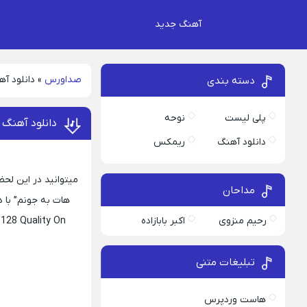
آهنگ جدید
صداورس
»
دانلود آ
دسته بندی
پلی لیست
نوحه
دانلود آهنگ 
دانلود آهنگ
ریمکس
میتوانید در این لح
مداحان
هات به جونم” با دو کیفیت اصلی 320 و 128 همراه 
رحیم منزوی
اکبر بابازاده
 128 Quality On
تبلیغات متنی
هاست وردپرس