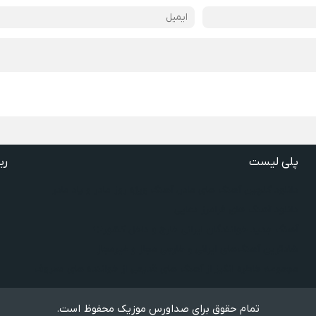
پلی لیست
ری
دانلود گلچین آهنگ‌ های مادر، آهنگ ویژه روز مادر و یاد مادر
دانلود آهنگ های فرامرز دعایی
آهنگ جدید خوانندگان ایرانی خارج و داخل کشور❤️
شادترین آهنگ‌های ایرانی و خارجی مجاز و غیرمجاز
مجموعه خاطره انگیز از آهنگ های قدیمی از خواننده های معروف
تمام حقوق برای صداورس موزیک محفوظ است.