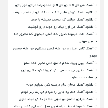
آهنگ هی لای لا لا لای لای لا لو محمودرضا مرادی مهرآبادی
دانلود آهنگ تهش قلبم شکست مگه یارو از ذهنم میرفت
دانلود آهنگ خیانت که درست نمیشه با حرف
دانلود آهنگ من اون پیاما رو خوندم رو گوشیت
آهنگ دلت میتونه صبور شه گاهی میخوای که مغرور شه
حسین مهدی
آهنگ گاهی میذاری دور شه گاهی منتظری جور شه حسین
مهدی
آهنگ ببین پیرت شدم عاشق کش لجباز احمد سلو
آهنگ مغرور بی احساس منو دیوونه کرد جادوی اون
چشمات احمد سلو
دانلود آهنگ مامان شام درست نکن نمیایم خونه
دانلود آهنگ منم یه جایی رد میدم می زنم زیر قولام
آهنگ حرفای عاشقونتو میزنی حالا تو به کی میلاد علوی
آهنگ خاموشه خطت واسه چی محل نمیذاری که چی میلاد