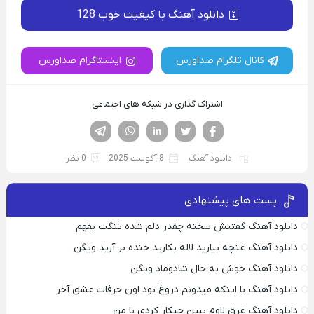
دانلود آهنگ با کیفیت خوب 128
کانال تلگرام صداورس
اینستاگرام صداورس
اشتراک گذاری در شبکه های اجتماعی
فیسوک
تویتر
لینکدین
واتساپ
تلگرام
دانلود آهنگ
8 آگوست 2025
0 نظر
پست های پیشنهادی
دانلود آهنگ گفتنش سخته چقدر دلم شده تنگت بفهم
دانلود آهنگ غنچه بیارید لاله بکارید خنده بر آرید ویگن
دانلود آهنگ خوش به حال شادوماد ویگن
دانلود آهنگ با اینکه میدونم دروغ بود اون حرفات عشق آخر
دانلود آهنگ غرق لاوم ببین چیکار کردی با من