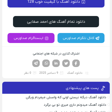
دانلود آهنگ با کیفیت خوب 128
دانلود تمام آهنگ های احمد صفایی
کانال تلگرام صداورس
اینستاگرام صداورس
اشتراک گذاری در شبکه های اجتماعی
فیسوک
تویتر
لینکدین
واتساپ
تلگرام
دانلود آهنگ
9 دسامبر 2025
0 نظر
پست های پیشنهادی
دانلود آهنگ دیگه نیستی اونی که واسش میمردم ویگن
دانلود آهنگ میدونم داری میری تو بی برگرد