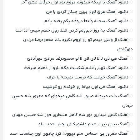
دانلود آهنگ با اینکه میدونم دروغ بود اون حرفات عشق آخر
دانلود آهنگ غرق لاوم ببین چیکار کردی با من
دانلود آهنگ سخته واقعا دروغه بگم رفته یادم
دانلود آهنگ یه روز دیوونم کردن انقد روی خطم میس انداخت
آهنگ از وقتی دیدم تو رو آروم نگیره دلم محمودرضا مرادی
مهرآبادی
آهنگ هی لای لا لا لای لای لا لو محمودرضا مرادی مهرآبادی
دانلود آهنگ تهش قلبم شکست مگه یارو از ذهنم میرفت
دانلود آهنگ خیانت که درست نمیشه با حرف
دانلود آهنگ من اون پیاما رو خوندم رو گوشیت
آهنگ دلت میتونه صبور شه گاهی میخوای که مغرور شه حسین
مهدی
آهنگ گاهی میذاری دور شه گاهی منتظری جور شه حسین مهدی
آهنگ ببین پیرت شدم عاشق کش لجباز احمد سلو
آهنگ مغرور بی احساس منو دیوونه کرد جادوی اون چشمات احمد