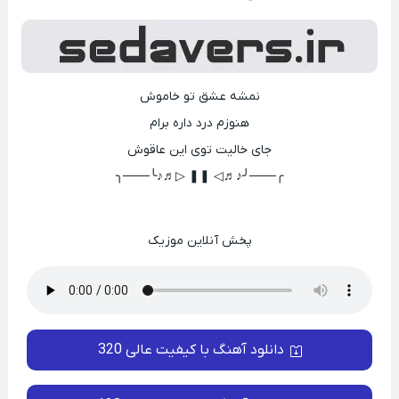
نمشه عشق تو خاموش
هنوزم درد داره برام
جای خالیت توی این عاقوش
╭───╯♪♬◁ ❚❚ ▷♬♪╰───╮
پخش آنلاین موزیک
دانلود آهنگ با کیفیت عالی 320