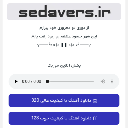
از دوری تو مغروری خود بیزارم
این شهر حسود عشقم رو ربود رفت یارم
╭───╯♪♬◁ ❚❚ ▷♬♪╰───╮
پخش آنلاین موزیک
دانلود آهنگ با کیفیت عالی 320
دانلود آهنگ با کیفیت خوب 128