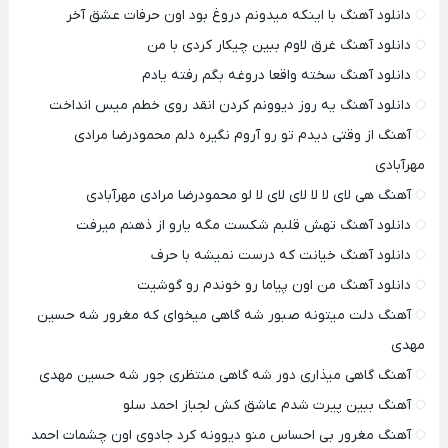
دانلود آهنگ با اینکه میدونم دروغ بود اون حرفات عشق آخر
دانلود آهنگ غرق لاوم ببین چیکار کردی با من
دانلود آهنگ سخته واقعا دروغه بگم رفته یادم
دانلود آهنگ یه روز دیوونم کردن انقد روی خطم میس انداخت
آهنگ از وقتی دیدم تو رو آروم نگیره دلم محمودرضا مرادی
مهرآبادی
آهنگ هی لای لا لا لای لای لا لو محمودرضا مرادی مهرآبادی
دانلود آهنگ تهش قلبم شکست مگه یارو از ذهنم میرفت
دانلود آهنگ خیانت که درست نمیشه با حرف
دانلود آهنگ من اون پیاما رو خوندم رو گوشیت
آهنگ دلت میتونه صبور شه گاهی میخوای که مغرور شه حسین
مهدی
آهنگ گاهی میذاری دور شه گاهی منتظری جور شه حسین مهدی
آهنگ ببین پیرت شدم عاشق کش لجباز احمد سلو
آهنگ مغرور بی احساس منو دیوونه کرد جادوی اون چشمات احمد