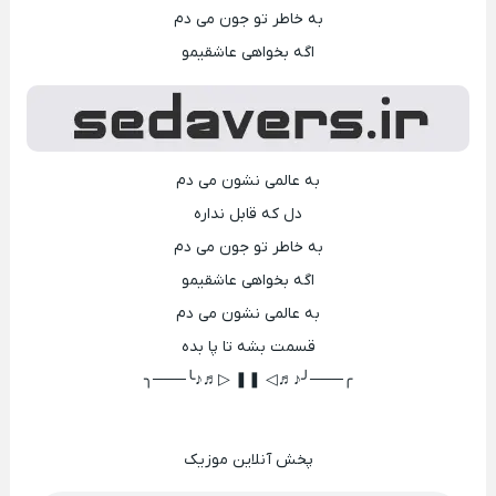
به خاطر تو جون می دم
اگه بخواهی عاشقیمو
به عالمی نشون می دم
دل که قابل نداره
به خاطر تو جون می دم
اگه بخواهی عاشقیمو
به عالمی نشون می دم
قسمت بشه تا پا بده
╭───╯♪♬◁ ❚❚ ▷♬♪╰───╮
پخش آنلاین موزیک