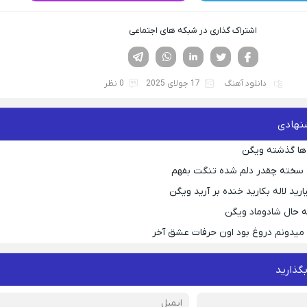
اشتراک گذاری در شبکه های اجتماعی
فیسوک
تویتر
لینکدین
واتساپ
تلگرام
دانلود آهنگ
17 جولای 2025
0 نظر
نهادی
ها گذشته ویگن
 سخته چقدر دلم شده تنگت بفهم
رید لاله بکارید خنده بر آرید ویگن
 حال شادوماد ویگن
ه میدونم دروغ بود اون حرفات عشق آخر
بگذارید