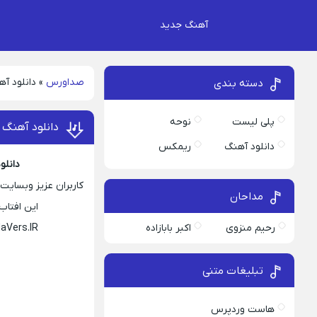
آهنگ جدید
صداورس
»
دانلود آه
دسته بندی
پلی لیست
نوحه
دانلود آهنگ 
دانلود آهنگ
ریمکس
دانلو
کاربران عزیز وبسایت
مداحان
این افتاب
رحیم منزوی
اکبر بابازاده
aVers.IR
تبلیغات متنی
هاست وردپرس