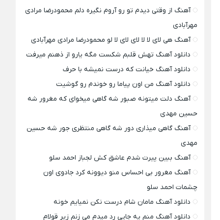
آهنگ از وقتی دیدم تو رو آروم نگیره دلم محمودرضا مرادی
مهرآبادی
آهنگ هی لای لا لا لای لای لا لو محمودرضا مرادی مهرآبادی
دانلود آهنگ تهش قلبم شکست مگه یارو از ذهنم میرفت
دانلود آهنگ خیانت که درست نمیشه با حرف
دانلود آهنگ من اون پیاما رو خوندم رو گوشیت
آهنگ دلت میتونه صبور شه گاهی میخوای که مغرور شه
حسین مهدی
آهنگ گاهی میذاری دور شه گاهی منتظری جور شه حسین
مهدی
آهنگ ببین پیرت شدم عاشق کش لجباز احمد سلو
آهنگ مغرور بی احساس منو دیوونه کرد جادوی اون
چشمات احمد سلو
دانلود آهنگ مامان شام درست نکن نمیایم خونه
دانلود آهنگ منم یه جایی رد میدم می زنم زیر قولام