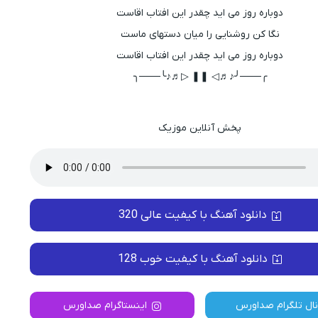
دوباره روز می اید چقدر این افتاب اقاست
نگا کن روشنایی را میان دستهای ماست
دوباره روز می اید چقدر این افتاب اقاست
╭───╯♪♬◁ ❚❚ ▷♬♪╰───╮
پخش آنلاین موزیک
دانلود آهنگ با کیفیت عالی 320
دانلود آهنگ با کیفیت خوب 128
نال تلگرام صداورس
اینستاگرام صداورس