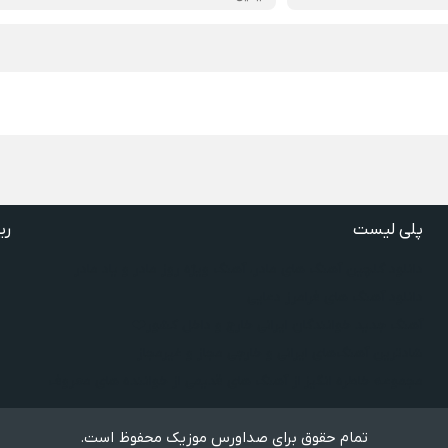
پلی لیست
ری
دانلود گلچین آهنگ‌ های مادر، آهنگ ویژه روز مادر و یاد مادر
دانلود آهنگ های فرامرز دعایی
آهنگ جدید خوانندگان ایرانی خارج و داخل کشور❤️
شادترین آهنگ‌های ایرانی و خارجی مجاز و غیرمجاز
مجموعه خاطره انگیز از آهنگ های قدیمی از خواننده های معروف
تمام حقوق برای صداورس موزیک محفوظ است.