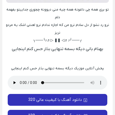
تو بری همه چی داغونه همه چیه منی دیوونه چجوری جداییتو بفهمه
دلم
نرو رد نشو از دل سادم نرو من که اجازه ندادم نرو لعنتی اشک یه مردو
نریز
╭───╯♪♬◁ ❚❚ ▷♬♪╰───╮
بهنام بانی دیگه بسمه تنهایی بذار حس کنم اینجایی
پخش آنلاین موزیک دیگه بسمه تنهایی بذار حس کنم اینجایی
دانلود آهنگ با کیفیت عالی 320