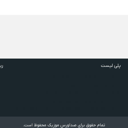
پلی لیست
ری
دانلود گلچین آهنگ‌ های مادر، آهنگ ویژه روز مادر و یاد مادر
دانلود آهنگ های فرامرز دعایی
آهنگ جدید خوانندگان ایرانی خارج و داخل کشور❤️
شادترین آهنگ‌های ایرانی و خارجی مجاز و غیرمجاز
مجموعه خاطره انگیز از آهنگ های قدیمی از خواننده های معروف
تمام حقوق برای صداورس موزیک محفوظ است.