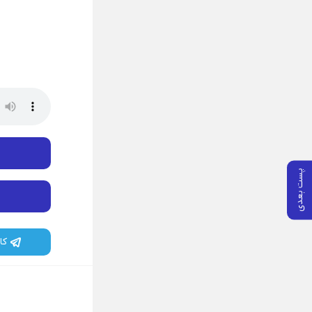
پ
پست بعدی
کا