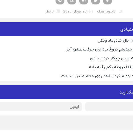
دانلود آهنگ
23 جولای 2025
0 نظر
نهادی
 حال شادوماد ویگن
ه میدونم دروغ بود اون حرفات عشق آخر
م ببین چیکار کردی با من
قعا دروغه بگم رفته یادم
 دیوونم کردن انقد روی خطم میس انداخت
بگذارید