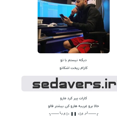
دیگه نیستم با تو
کارام ریخت اشکاتو
کارات پیر کرد مارو
حالا برو غریبه هارو کن بیشتر فالو
╭───╯♪♬◁ ❚❚ ▷♬♪╰───╮