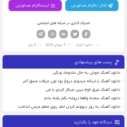
کانال تلگرام صداورس
اینستاگرام صداورس
اشتراک گذاری در شبکه های اجتماعی
فیسوک
تویتر
لینکدین
واتساپ
تلگرام
دانلود آهنگ
9 جولای 2025
0 نظر
پست های پیشنهادی
دانلود آهنگ خوش به حال شادوماد ویگن
دانلود آهنگ با اینکه میدونم دروغ بود اون حرفات عشق آخر
دانلود آهنگ غرق لاوم ببین چیکار کردی با من
دانلود آهنگ سخته واقعا دروغه بگم رفته یادم
دانلود آهنگ یه روز دیوونم کردن انقد روی خطم میس انداخت
دیدگاه خود را بگذارید