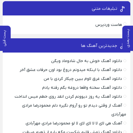
تبلیغات متنی
هاست وردپرس
پست بعدی
پست قبلی
جدیدترین آهنگ ها
دانلود آهنگ خوش به حال شادوماد ویگن
دانلود آهنگ با اینکه میدونم دروغ بود اون حرفات عشق آخر
دانلود آهنگ غرق لاوم ببین چیکار کردی با من
دانلود آهنگ سخته واقعا دروغه بگم رفته یادم
دانلود آهنگ یه روز دیوونم کردن انقد روی خطم میس انداخت
آهنگ از وقتی دیدم تو رو آروم نگیره دلم محمودرضا مرادی
مهرآبادی
آهنگ هی لای لا لا لای لای لا لو محمودرضا مرادی مهرآبادی
دانلود آهنگ تهش قلبم شکست مگه یارو از ذهنم میرفت