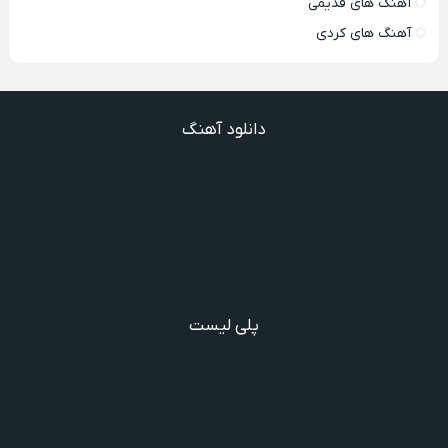
آهنگ های قدیمی
آهنگ های کردی
دانلود آهنگ
دانلود آهنگ خوش به حال شادوماد ویگن
دانلود آهنگ با اینکه میدونم دروغ بود اون حرفات عشق آخر
دانلود آهنگ غرق لاوم ببین چیکار کردی با من
دانلود آهنگ سخته واقعا دروغه بگم رفته یادم
دانلود آهنگ یه روز دیوونم کردن انقد روی خطم میس انداخت
پلی لیست
دانلود گلچین آهنگ‌ های مادر، آهنگ ویژه روز مادر و یاد مادر
دانلود آهنگ های فرامرز دعایی
آهنگ جدید خوانندگان ایرانی خارج و داخل کشور❤️