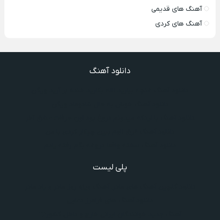
آهنگ های قدیمی
آهنگ های کردی
دانلود آهنگ
دانلود آهنگ غنچه بیارید لاله بکارید خنده بر آرید ویگن
دانلود آهنگ خوش به حال شادوماد ویگن
دانلود آهنگ با اینکه میدونم دروغ بود اون حرفات عشق آخر
دانلود آهنگ غرق لاوم ببین چیکار کردی با من
دانلود آهنگ سخته واقعا دروغه بگم رفته یادم
پلی لیست
دانلود گلچین آهنگ‌ های مادر، آهنگ ویژه روز مادر و یاد مادر
دانلود آهنگ های فرامرز دعایی
آهنگ جدید خوانندگان ایرانی خارج و داخل کشور❤️