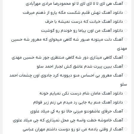
آهنگ هی لای لا لا لای لای لا لو محمودرضا مرادی مهرآبادی
دانلود آهنگ تهش قلبم شکست مگه یارو از ذهنم میرفت
دانلود آهنگ خیانت که درست نمیشه با حرف
دانلود آهنگ من اون پیاما رو خوندم رو گوشیت
آهنگ دلت میتونه صبور شه گاهی میخوای که مغرور شه حسین
مهدی
آهنگ گاهی میذاری دور شه گاهی منتظری جور شه حسین مهدی
آهنگ ببین پیرت شدم عاشق کش لجباز احمد سلو
آهنگ مغرور بی احساس منو دیوونه کرد جادوی اون چشمات احمد
سلو
دانلود آهنگ مامان شام درست نکن نمیایم خونه
دانلود آهنگ منم یه جایی رد میدم می زنم زیر قولام
آهنگ حرفای عاشقونتو میزنی حالا تو به کی میلاد علوی
آهنگ خاموشه خطت واسه چی محل نمیذاری که چی میلاد علوی
آهنگ از وقتی یادمه من تو رو دوست داشتم مهران عباسی