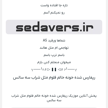
تازه جا افتاده واست
رو نمیکنم آسم
شماها ورقید A5
تهاجمی ام مثل هالند
باسم ترپ باسم
میخوان منحلم کنن بازم
╭───╯♪♬◁ ❚❚ ▷♬♪╰───╮
رپفارس شده خونه خالم فلوم مثل شراب سه سالس
پخش آنلاین موزیک رپفارس شده خونه خالم فلوم مثل شراب
سه سالس