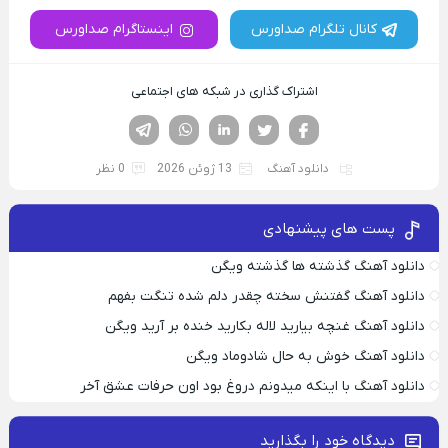
کانال تلگرام صداورس
اینستاگرام صداورس
اشتراک گذاری در شبکه های اجتماعی
فیسوک
تویتر
لینکدین
واتساپ
تلگرام
دانلود آهنگ
13 ژوئن 2026
0 نظر
پست های پیشنهادی
دانلود آهنگ گذشته ها گذشته ویگن
دانلود آهنگ گفتنش سخته چقدر دلم شده تنگت بفهم
دانلود آهنگ غنچه بیارید لاله بکارید خنده بر آرید ویگن
دانلود آهنگ خوش به حال شادوماد ویگن
دانلود آهنگ با اینکه میدونم دروغ بود اون حرفات عشق آخر
دیدگاه خود را بگذارید