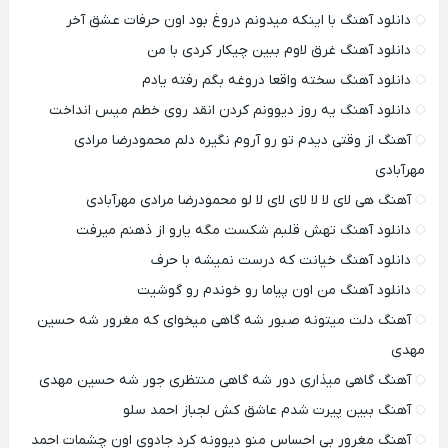
دانلود آهنگ با اینکه میدونم دروغ بود اون حرفات عشق آخر
دانلود آهنگ غرق لاوم ببین چیکار کردی با من
دانلود آهنگ سخته واقعا دروغه بگم رفته یادم
دانلود آهنگ یه روز دیوونم کردن انقد روی خطم میس انداخت
آهنگ از وقتی دیدم تو رو آروم نگیره دلم محمودرضا مرادی
مهرآبادی
آهنگ هی لای لا لا لای لای لا لو محمودرضا مرادی مهرآبادی
دانلود آهنگ تهش قلبم شکست مگه یارو از ذهنم میرفت
دانلود آهنگ خیانت که درست نمیشه با حرف
دانلود آهنگ من اون پیاما رو خوندم رو گوشیت
آهنگ دلت میتونه صبور شه گاهی میخوای که مغرور شه حسین
مهدی
آهنگ گاهی میذاری دور شه گاهی منتظری جور شه حسین مهدی
آهنگ ببین پیرت شدم عاشق کش لجباز احمد سلو
آهنگ مغرور بی احساس منو دیوونه کرد جادوی اون چشمات احمد