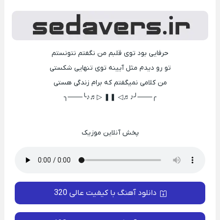
حرفایی بود توی قلبم من نگفتم نتونستم
تو رو دیدم مثل آیینه توی تنهایی شکستی
من کلامی نمیگفتم که برام زندگی هستی
╭───╯♪♬◁ ❚❚ ▷♬♪╰───╮
پخش آنلاین موزیک
دانلود آهنگ با کیفیت عالی 320