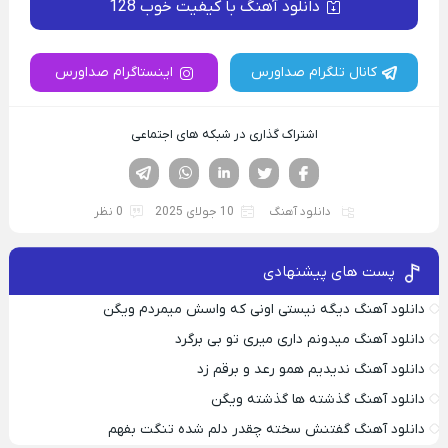
دانلود آهنگ با کیفیت خوب 128
کانال تلگرام صداورس
اینستاگرام صداورس
اشتراک گذاری در شبکه های اجتماعی
فیسوک
تویتر
لینکدین
واتساپ
تلگرام
دانلود آهنگ
10 جولای 2025
0 نظر
پست های پیشنهادی
دانلود آهنگ دیگه نیستی اونی که واسش میمردم ویگن
دانلود آهنگ میدونم داری میری تو بی برگرد
دانلود آهنگ ندیدیم همو رعد و برقم زد
دانلود آهنگ گذشته ها گذشته ویگن
دانلود آهنگ گفتنش سخته چقدر دلم شده تنگت بفهم