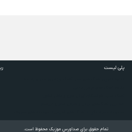
پلی لیست
ری
دانلود گلچین آهنگ‌ های مادر، آهنگ ویژه روز مادر و یاد مادر
دانلود آهنگ های فرامرز دعایی
آهنگ جدید خوانندگان ایرانی خارج و داخل کشور❤️
شادترین آهنگ‌های ایرانی و خارجی مجاز و غیرمجاز
مجموعه خاطره انگیز از آهنگ های قدیمی از خواننده های معروف
تمام حقوق برای صداورس موزیک محفوظ است.