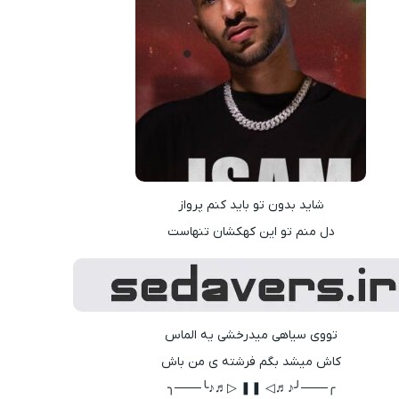
شاید بدون تو باید کنم پرواز
دل منم تو این کهکشان تنهاست
تووی سیاهی میدرخشی یه الماس
کاش میشد بگم فرشته ی من باش
╭───╯♪♬◁ ❚❚ ▷♬♪╰───╮