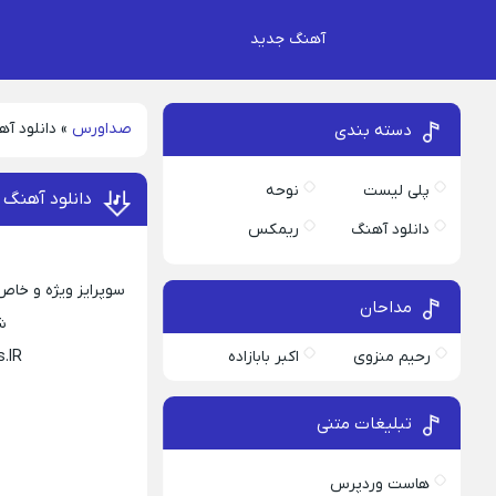
آهنگ جدید
صداورس
»
دانلود آه
دسته بندی
پلی لیست
نوحه
دانلود آهنگ ش
دانلود آهنگ
ریمکس
سوپرایز ویژه و خاص 
مداحان
شا
رحیم منزوی
اکبر بابازاده
.IR
تبلیغات متنی
هاست وردپرس