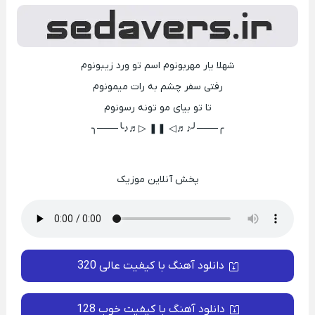
شهلا یار مهربونوم اسم تو ورد زیبونوم
رفتی سفر چشم به رات میمونوم
تا تو بیای مو تونه رسونوم
╭───╯♪♬◁ ❚❚ ▷♬♪╰───╮
پخش آنلاین موزیک
دانلود آهنگ با کیفیت عالی 320
دانلود آهنگ با کیفیت خوب 128