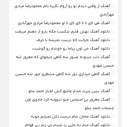
آهنگ از وقتی دیدم تو رو آروم نگیره دلم محمودرضا مرادی
مهرآبادی
آهنگ هی لای لا لا لای لای لا لو محمودرضا مرادی مهرآبادی
دانلود آهنگ تهش قلبم شکست مگه یارو از ذهنم میرفت
دانلود آهنگ خیانت که درست نمیشه با حرف
دانلود آهنگ من اون پیاما رو خوندم رو گوشیت
آهنگ دلت میتونه صبور شه گاهی میخوای که مغرور شه
حسین مهدی
آهنگ گاهی میذاری دور شه گاهی منتظری جور شه حسین
مهدی
آهنگ ببین پیرت شدم عاشق کش لجباز احمد سلو
آهنگ مغرور بی احساس منو دیوونه کرد جادوی اون
چشمات احمد سلو
دانلود آهنگ مامان شام درست نکن نمیایم خونه
دانلود آهنگ منم یه جایی رد میدم می زنم زیر قولام