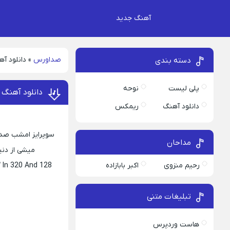
آهنگ جدید
صداورس
»
دانلود آه
دسته بندی
پلی لیست
نوحه
دانلود آهنگ 
دانلود آهنگ
ریمکس
سوپرایز امشب صداو
مداحان
میشی از دنیا
رحیم منزوی
اکبر بابازاده
”
In 320 And 128
تبلیغات متنی
هاست وردپرس