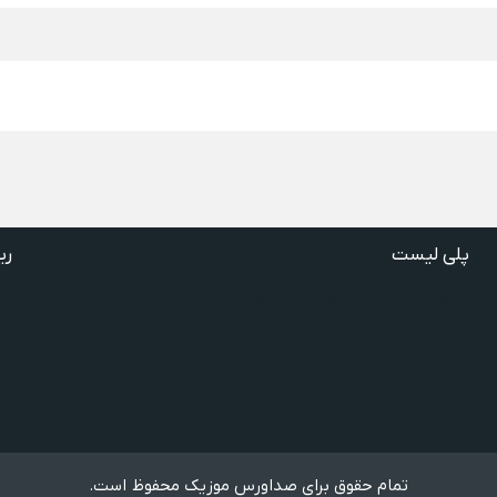
پلی لیست
ری
دانلود گلچین آهنگ‌ های مادر، آهنگ ویژه روز مادر و یاد مادر
دانلود آهنگ های فرامرز دعایی
آهنگ جدید خوانندگان ایرانی خارج و داخل کشور❤️
شادترین آهنگ‌های ایرانی و خارجی مجاز و غیرمجاز
مجموعه خاطره انگیز از آهنگ های قدیمی از خواننده های معروف
تمام حقوق برای صداورس موزیک محفوظ است.