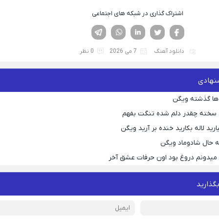
اشتراک گذاری در شبکه های اجتماعی
فیسوک
تویتر
لینکدین
واتساپ
تلگرام
دانلود آهنگ
7 می 2026
0 نظر
نهادی
ها گذشته ویگن
 سخته چقدر دلم شده تنگت بفهم
رید لاله بکارید خنده بر آرید ویگن
 حال شادوماد ویگن
ه میدونم دروغ بود اون حرفات عشق آخر
بگذارید