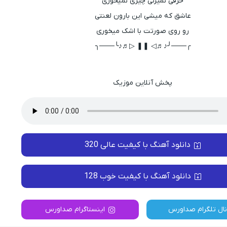
حرفی نمیزنی چیزی نمیخوری
عاشق که میشى این بارون لعنتی
رو روی صورتت با اشک میخوری
╭───╯♪♬◁ ❚❚ ▷♬♪╰───╮
پخش آنلاین موزیک
دانلود آهنگ با کیفیت عالی 320
دانلود آهنگ با کیفیت خوب 128
نال تلگرام صداورس
اینستاگرام صداورس