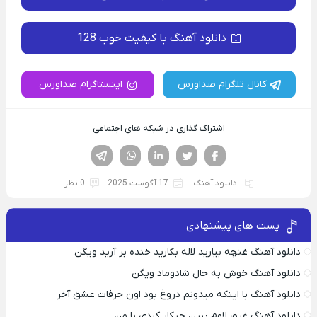
دانلود آهنگ با کیفیت خوب 128
کانال تلگرام صداورس
اینستاگرام صداورس
اشتراک گذاری در شبکه های اجتماعی
فیسوک
تویتر
لینکدین
واتساپ
تلگرام
دانلود آهنگ
17 آگوست 2025
0 نظر
پست های پیشنهادی
دانلود آهنگ غنچه بیارید لاله بکارید خنده بر آرید ویگن
دانلود آهنگ خوش به حال شادوماد ویگن
دانلود آهنگ با اینکه میدونم دروغ بود اون حرفات عشق آخر
دانلود آهنگ غرق لاوم ببین چیکار کردی با من