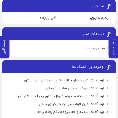
مداحان
رحیم منزوی
اکبر بابازاده
تبلیغات متنی
پست بعدی
پست قبلی
هاست وردپرس
جدیدترین آهنگ ها
دانلود آهنگ غنچه بیارید لاله بکارید خنده بر آرید ویگن
دانلود آهنگ خوش به حال شادوماد ویگن
دانلود آهنگ با اینکه میدونم دروغ بود اون حرفات عشق آخر
دانلود آهنگ غرق لاوم ببین چیکار کردی با من
دانلود آهنگ سخته واقعا دروغه بگم رفته یادم