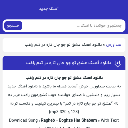
آهنگ جدید
جستجو
صداورس
»
دانلود آهنگ عشق تو چو جان تازه در تنم راغب
دانلود آهنگ عشق تو چو جان تازه در تنم راغب
دانلود آهنگ عشق تو چو جان تازه در تنم راغب
به سایت صداورس خوش آمدید همراه ما باشید با دانلود آهنگ جدید
بسیار زیبا و دلنشین با صدای خواننده خوب کشورمون راغب عزیز به
نام “عشق تو چو جان تازه در تنم” با بهترین کیفیت و تکست ترانه
{128 و 320 mp3}
Download Song «
Ragheb – Boghze Har Shabam
» With Text