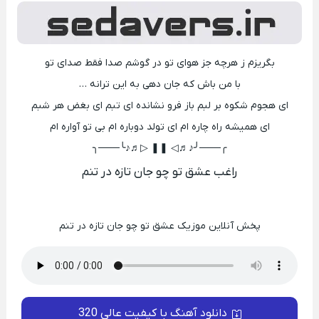
بگریزم ز هرچه جز هوای تو در گوشم صدا فقط صدای تو
با من باش که جان دهی به این ترانه …
ای هجوم شکوه بر لبم باز فرو نشانده ای تبم ای بغض هر شبم
ای همیشه راه چاره ام ای تولد دوباره ام بی تو آواره ام
╭───╯♪♬◁ ❚❚ ▷♬♪╰───╮
راغب عشق تو چو جان تازه در تنم
پخش آنلاین موزیک عشق تو چو جان تازه در تنم
دانلود آهنگ با کیفیت عالی 320