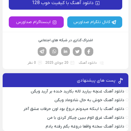
دانلود آهنگ با کیفیت خوب 128
کانال تلگرام صداورس
اینستاگرام صداورس
اشتراک گذاری در شبکه های اجتماعی
فیسوک
تویتر
لینکدین
واتساپ
تلگرام
دانلود آهنگ
20 جولای 2025
0 نظر
پست های پیشنهادی
دانلود آهنگ غنچه بیارید لاله بکارید خنده بر آرید ویگن
دانلود آهنگ خوش به حال شادوماد ویگن
دانلود آهنگ با اینکه میدونم دروغ بود اون حرفات عشق آخر
دانلود آهنگ غرق لاوم ببین چیکار کردی با من
دانلود آهنگ سخته واقعا دروغه بگم رفته یادم