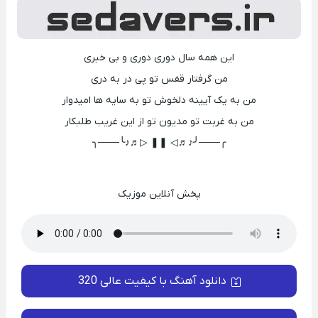
این همه سال دوری دوری و بی خبری
من گرفتار قفس تو پی در به دری
من به یک آیینه دلخوش تو به سایه ها امیدوار
من به غربت تو مدیون تو از این غریب طلبکار
╭───╯♪♬◁ ❚❚ ▷♬♪╰───╮
پخش آنلاین موزیک
دانلود آهنگ با کیفیت عالی 320