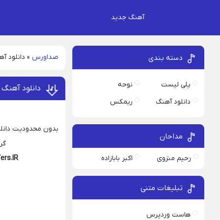
آهنگ جدید
صداورس
»
دانلود آه
دسته بندی
پلی لیست
نوحه
دانلود آهنگ ف
دانلود آهنگ
ریمکس
بدون محدودیت دانلود
مداحان
گریه
رحیم منزوی
اکبر بابازاده
ers.IR
تبلیغات متنی
هاست وردپرس