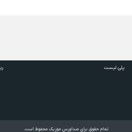
پلی لیست
ری
دانلود گلچین آهنگ‌ های مادر، آهنگ ویژه روز مادر و یاد مادر
دانلود آهنگ های فرامرز دعایی
آهنگ جدید خوانندگان ایرانی خارج و داخل کشور❤️
شادترین آهنگ‌های ایرانی و خارجی مجاز و غیرمجاز
مجموعه خاطره انگیز از آهنگ های قدیمی از خواننده های معروف
تمام حقوق برای صداورس موزیک محفوظ است.