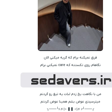
فرق نمیکنه برام که گریه میکنی الان
نگاهام روی تکستته که care نمیکنی برام
من با نگاهت یخ زدم لبات یه تیغ رو گردنم
میترسیدی عوض بشم همینا عوض کردنم
╭───╯♪♬◁ ❚❚ ▷♬♪╰───╮