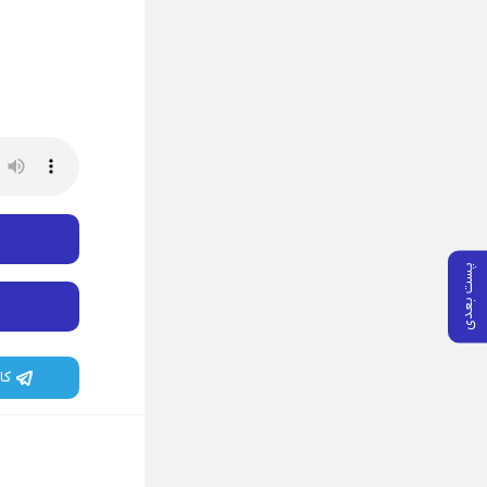
پ
پست بعدی
کا