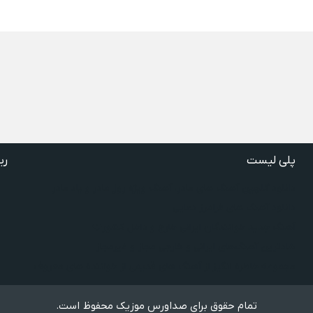
پلی لیست
ری
دانلود گلچین آهنگ‌ های مادر، آهنگ ویژه روز مادر و یاد مادر
دانلود آهنگ های فرامرز دعایی
آهنگ جدید خوانندگان ایرانی خارج و داخل کشور❤️
شادترین آهنگ‌های ایرانی و خارجی مجاز و غیرمجاز
مجموعه خاطره انگیز از آهنگ های قدیمی از خواننده های معروف
تمام حقوق برای صداورس موزیک محفوظ است.