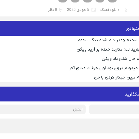
دانلود آهنگ
5 جولای 2025
0 نظر
نهادی
 سخته چقدر دلم شده تنگت بفهم
رید لاله بکارید خنده بر آرید ویگن
 حال شادوماد ویگن
ه میدونم دروغ بود اون حرفات عشق آخر
م ببین چیکار کردی با من
بگذارید