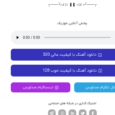
╭───╯♪♬◁ ❚❚ ▷♬♪╰───╮
پخش آنلاین موزیک
دانلود آهنگ با کیفیت عالی 320
دانلود آهنگ با کیفیت خوب 128
نال تلگرام صداورس
اینستاگرام صداورس
اشتراک گذاری در شبکه های اجتماعی
فیسوک
تویتر
لینکدین
واتساپ
تلگرام