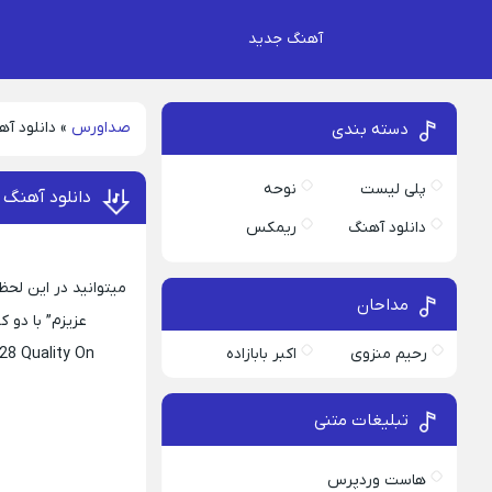
آهنگ جدید
صداورس
»
دانلود آه
دسته بندی
پلی لیست
نوحه
دانلود آهنگ ق
دانلود آهنگ
ریمکس
میتوانید در این لحظ
مداحان
عزیزم” با دو کیفیت اصلی 320 و 128 همراه با 
رحیم منزوی
اکبر بابازاده
28 Quality On
تبلیغات متنی
هاست وردپرس