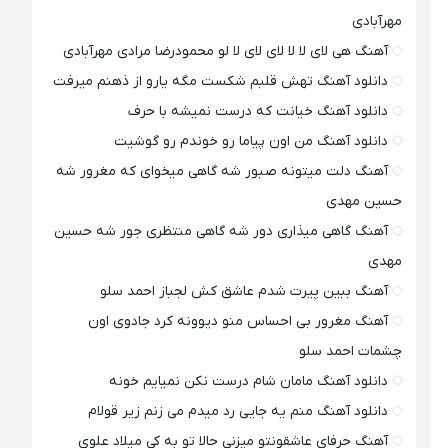
مهرآبادی
آهنگ هی لای لا لا لای لای لا لو محمودرضا مرادی مهرآبادی
دانلود آهنگ تهش قلبم شکست مگه یارو از ذهنم میرفت
دانلود آهنگ خیانت که درست نمیشه با حرف
دانلود آهنگ من اون پیاما رو خوندم رو گوشیت
آهنگ دلت میتونه صبور شه گاهی میخوای که مغرور شه
حسین مهدی
آهنگ گاهی میذاری دور شه گاهی منتظری جور شه حسین
مهدی
آهنگ ببین پیرت شدم عاشق کش لجباز احمد سلو
آهنگ مغرور بی احساس منو دیوونه کرد جادوی اون
چشمات احمد سلو
دانلود آهنگ مامان شام درست نکن نمیایم خونه
دانلود آهنگ منم یه جایی رد میدم می زنم زیر قولام
آهنگ حرفای عاشقونتو میزنی حالا تو به کی میلاد علوی