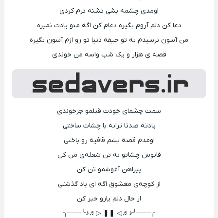
اومدی چشمه بشی تشنه ترم کردی
دعا کن دلم آروم بگیره دعام کن اگه منو یادت نمیره
من آسون نرسیدم به تو حیفه دنیا تو رو ازم آسون بگیره
قصه ی هزار و یک شب واسه من خوندی
سمت چشمای خودت قبلمو چرخوندی
یادته صدتا ترانه با چشات ساختی
اومدم قصه بشم قافیه رو باختی
فانوس چشاتو به تن شعله‌ی من کن
پیراهن آغوشمو تن کن
از کوچه‌ی معشوق اگه ای باد گذشتی
از حال دلم یارو خبر کن
╭───╯♪♬◁ ❚❚ ▷♬♪╰───╮