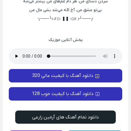
سردن دستای من، هر دم غم‌های من بیشتر می‌شه
بی‌تو عشق من، آخ اگه می‌شد بشی مال من
╭───╯♪♬◁ ❚❚ ▷♬♪╰───╮
پخش آنلاین موزیک
دانلود آهنگ با کیفیت عالی 320
دانلود آهنگ با کیفیت خوب 128
دانلود تمام آهنگ های آرمین زارعی