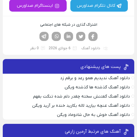
کانال تلگرام صداورس
اینستاگرام صداورس
اشتراک گذاری در شبکه های اجتماعی
فیسوک
تویتر
لینکدین
واتساپ
تلگرام
دانلود آهنگ
6 جولای 2026
0 نظر
پست های پیشنهادی
دانلود آهنگ ندیدیم همو رعد و برقم زد
دانلود آهنگ گذشته ها گذشته ویگن
دانلود آهنگ گفتنش سخته چقدر دلم شده تنگت بفهم
دانلود آهنگ غنچه بیارید لاله بکارید خنده بر آرید ویگن
دانلود آهنگ خوش به حال شادوماد ویگن
آهنگ های مرتبط آرمین زارعی