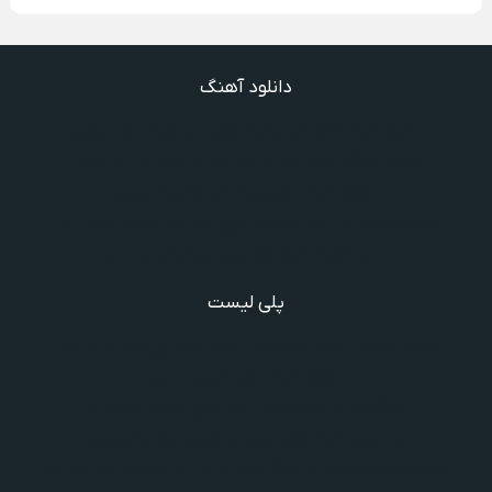
دانلود آهنگ
دانلود آهنگ گفتنش سخته چقدر دلم شده تنگت بفهم
دانلود آهنگ غنچه بیارید لاله بکارید خنده بر آرید ویگن
دانلود آهنگ خوش به حال شادوماد ویگن
دانلود آهنگ با اینکه میدونم دروغ بود اون حرفات عشق آخر
دانلود آهنگ غرق لاوم ببین چیکار کردی با من
پلی لیست
دانلود گلچین آهنگ‌ های مادر، آهنگ ویژه روز مادر و یاد مادر
دانلود آهنگ های فرامرز دعایی
آهنگ جدید خوانندگان ایرانی خارج و داخل کشور❤️
شادترین آهنگ‌های ایرانی و خارجی مجاز و غیرمجاز
مجموعه خاطره انگیز از آهنگ های قدیمی از خواننده های معروف