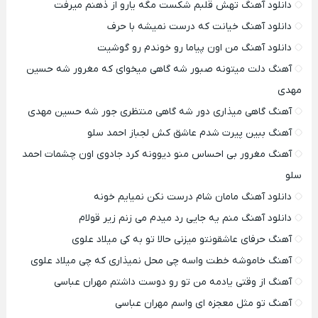
دانلود آهنگ تهش قلبم شکست مگه یارو از ذهنم میرفت
دانلود آهنگ خیانت که درست نمیشه با حرف
دانلود آهنگ من اون پیاما رو خوندم رو گوشیت
آهنگ دلت میتونه صبور شه گاهی میخوای که مغرور شه حسین
مهدی
آهنگ گاهی میذاری دور شه گاهی منتظری جور شه حسین مهدی
آهنگ ببین پیرت شدم عاشق کش لجباز احمد سلو
آهنگ مغرور بی احساس منو دیوونه کرد جادوی اون چشمات احمد
سلو
دانلود آهنگ مامان شام درست نکن نمیایم خونه
دانلود آهنگ منم یه جایی رد میدم می زنم زیر قولام
آهنگ حرفای عاشقونتو میزنی حالا تو به کی میلاد علوی
آهنگ خاموشه خطت واسه چی محل نمیذاری که چی میلاد علوی
آهنگ از وقتی یادمه من تو رو دوست داشتم مهران عباسی
آهنگ تو مثل معجزه ای واسم مهران عباسی