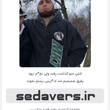
لاشی منو گذاشت رفت ولی تخ*م نبود
رفیق صمیمیم شد ک*لیس پشتم نموند
مامانمو گذاشتم رفتم قلبم شکست