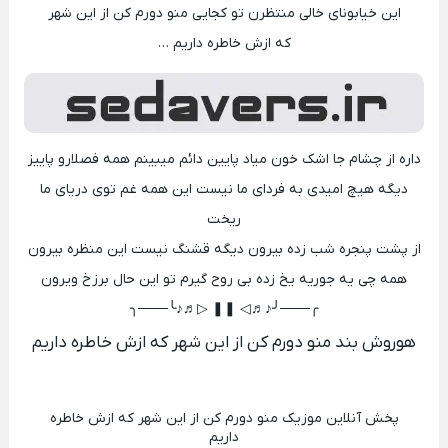
این خیابونای خالی منتظرن تو کجایی منو دورم کن از این شهر
که ازش خاطره داریم …
داره از چشام جا اشک خون مياد پايین دائم میبینم همه فصلارو پاييز
ديگه هيچ اميدی به فردای ما نیست اين همه غم توی دريای ما
ریخت
از پشت پنجره شب زده بیرون دیگه قشنگ نیست اين منظره بیرون
همه چی یه جوریه یخ زده بی روح گیرم تو این حال برزخ ویرون
╭───╯♪♬◁ ❚❚ ▷♬♪╰───╮
هوروش بند منو دورم کن از این شهر که ازش خاطره داریم
پخش آنلاین موزیک منو دورم کن از این شهر که ازش خاطره
داریم