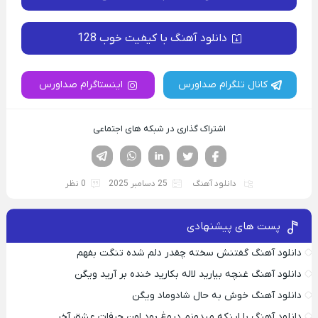
دانلود آهنگ با کیفیت خوب 128
کانال تلگرام صداورس
اینستاگرام صداورس
اشتراک گذاری در شبکه های اجتماعی
فیسوک
تویتر
لینکدین
واتساپ
تلگرام
دانلود آهنگ
25 دسامبر 2025
0 نظر
پست های پیشنهادی
دانلود آهنگ گفتنش سخته چقدر دلم شده تنگت بفهم
دانلود آهنگ غنچه بیارید لاله بکارید خنده بر آرید ویگن
دانلود آهنگ خوش به حال شادوماد ویگن
دانلود آهنگ با اینکه میدونم دروغ بود اون حرفات عشق آخر