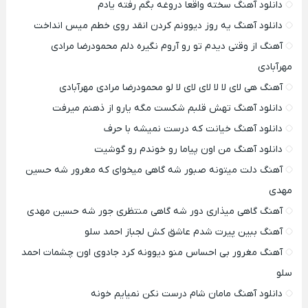
دانلود آهنگ سخته واقعا دروغه بگم رفته یادم
دانلود آهنگ یه روز دیوونم کردن انقد روی خطم میس انداخت
آهنگ از وقتی دیدم تو رو آروم نگیره دلم محمودرضا مرادی
مهرآبادی
آهنگ هی لای لا لا لای لای لا لو محمودرضا مرادی مهرآبادی
دانلود آهنگ تهش قلبم شکست مگه یارو از ذهنم میرفت
دانلود آهنگ خیانت که درست نمیشه با حرف
دانلود آهنگ من اون پیاما رو خوندم رو گوشیت
آهنگ دلت میتونه صبور شه گاهی میخوای که مغرور شه حسین
مهدی
آهنگ گاهی میذاری دور شه گاهی منتظری جور شه حسین مهدی
آهنگ ببین پیرت شدم عاشق کش لجباز احمد سلو
آهنگ مغرور بی احساس منو دیوونه کرد جادوی اون چشمات احمد
سلو
دانلود آهنگ مامان شام درست نکن نمیایم خونه