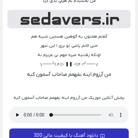
من بخشیدم بم هرکی بدی کرد
گفتم همتون یه گوهین هستین شبیه هم
حتی الانم پاشی تو بری ا این شهر
اونکه رفتنیه میره مهم نی عزیزم نه
╭───╯♪♬◁ ❚❚ ▷♬♪╰───╮
من آرزوم اینه بفهمم صاحاب آسمون کیه
پخش آنلاین موزیک من آرزوم اینه بفهمم صاحاب آسمون کیه
دانلود آهنگ با کیفیت عالی 320