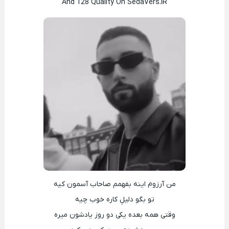
And 128 Quality On SedaVers.IR
من آرزوم اینه بفهمم صاحاب آسمون کیه
تو بگو دلیلِ کاره خوب چیه
وقتی همه بعده یکی دو روز یادشون میره