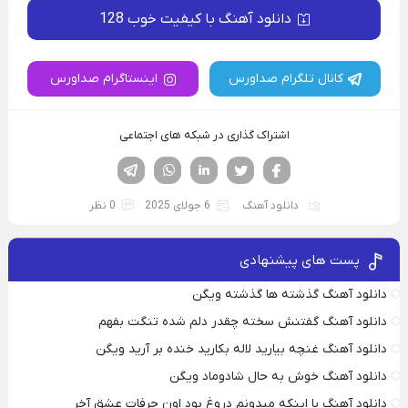
دانلود آهنگ با کیفیت خوب 128
کانال تلگرام صداورس
اینستاگرام صداورس
اشتراک گذاری در شبکه های اجتماعی
فیسوک
تویتر
لینکدین
واتساپ
تلگرام
دانلود آهنگ
6 جولای 2025
0 نظر
پست های پیشنهادی
دانلود آهنگ گذشته ها گذشته ویگن
دانلود آهنگ گفتنش سخته چقدر دلم شده تنگت بفهم
دانلود آهنگ غنچه بیارید لاله بکارید خنده بر آرید ویگن
دانلود آهنگ خوش به حال شادوماد ویگن
دانلود آهنگ با اینکه میدونم دروغ بود اون حرفات عشق آخر