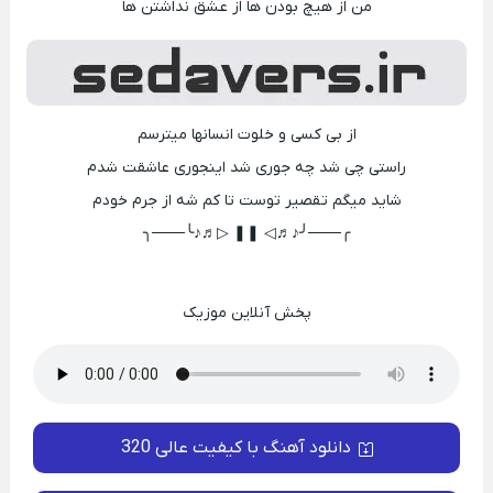
من از هیچ بودن ها از عشق نداشتن ها
از بی کسی و خلوت انسانها میترسم
راستی چی شد چه جوری شد اینجوری عاشقت شدم
شاید میگم تقصیر توست تا کم شه از جرم خودم
╭───╯♪♬◁ ❚❚ ▷♬♪╰───╮
پخش آنلاین موزیک
دانلود آهنگ با کیفیت عالی 320