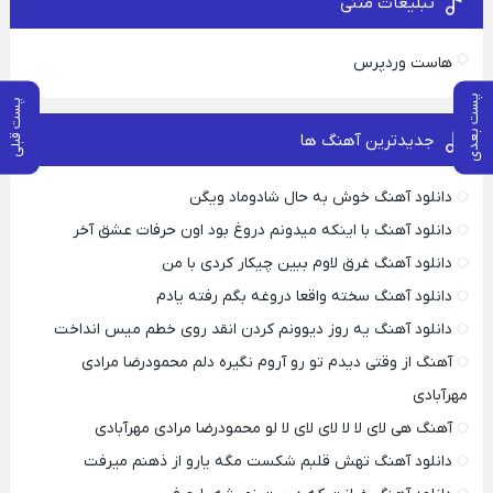
تبلیغات متنی
هاست وردپرس
پست بعدی
پست قبلی
جدیدترین آهنگ ها
دانلود آهنگ خوش به حال شادوماد ویگن
دانلود آهنگ با اینکه میدونم دروغ بود اون حرفات عشق آخر
دانلود آهنگ غرق لاوم ببین چیکار کردی با من
دانلود آهنگ سخته واقعا دروغه بگم رفته یادم
دانلود آهنگ یه روز دیوونم کردن انقد روی خطم میس انداخت
آهنگ از وقتی دیدم تو رو آروم نگیره دلم محمودرضا مرادی
مهرآبادی
آهنگ هی لای لا لا لای لای لا لو محمودرضا مرادی مهرآبادی
دانلود آهنگ تهش قلبم شکست مگه یارو از ذهنم میرفت