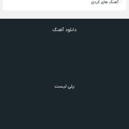
آهنگ های کردی
دانلود آهنگ
دانلود آهنگ خوش به حال شادوماد ویگن
دانلود آهنگ با اینکه میدونم دروغ بود اون حرفات عشق آخر
دانلود آهنگ غرق لاوم ببین چیکار کردی با من
دانلود آهنگ سخته واقعا دروغه بگم رفته یادم
دانلود آهنگ یه روز دیوونم کردن انقد روی خطم میس انداخت
پلی لیست
دانلود گلچین آهنگ‌ های مادر، آهنگ ویژه روز مادر و یاد مادر
دانلود آهنگ های فرامرز دعایی
آهنگ جدید خوانندگان ایرانی خارج و داخل کشور❤️
شادترین آهنگ‌های ایرانی و خارجی مجاز و غیرمجاز