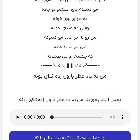
من به یاد عطر بارون زده گل های پونه
می کشیدم پای خستمو تو جاده
به هوای بوی خونه
وقتی که صدای خونه
من رو تا آخر جاده می کشونه
این سراب تو جاده
که چشمام رو می پوشونه
╭───╯♪♬◁ ❚❚ ▷♬♪╰───╮
من به یاد عطر بارون زده گلای پونه
پخش آنلاین موزیک من به یاد عطر بارون زده گلای پونه
دانلود آهنگ با کیفیت عالی 320