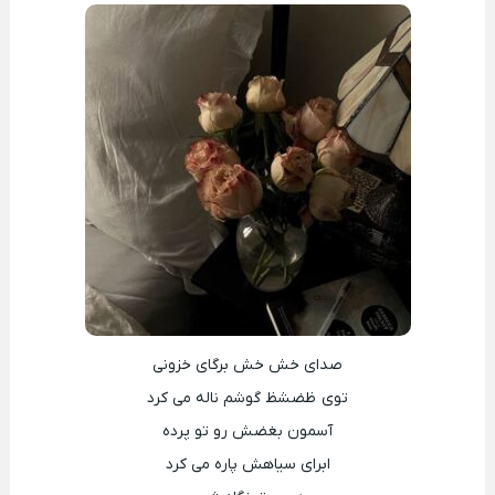
صدای خش خش برگای خزونی
توی ظضشظ گوشم ناله می کرد
آسمون بغضش رو تو پرده
ابرای سیاهش پاره می کرد