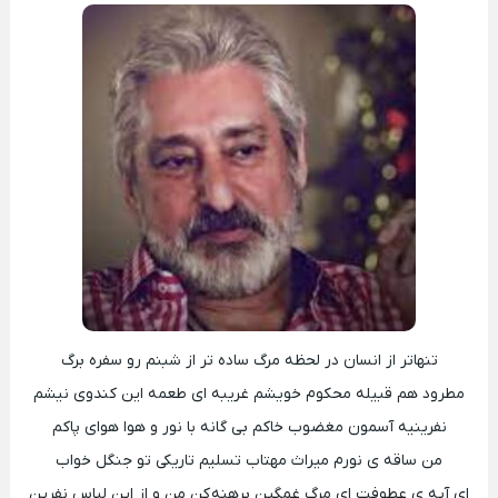
تنهاتر از انسان در لحظه مرگ ساده تر از شبنم رو سفره برگ
مطرود هم قبیله محکوم خویشم غریبه ای طعمه این کندوی نیشم
نفرینیه آسمون مغضوب خاکم بی گانه با نور و هوا هوای پاکم
من ساقه ی نورم میراث مهتاب تسلیم تاریکی تو جنگل خواب
ای آیه ی عطوفت ای مرگ غمگین برهنه کن من و از این لباسِ نفرین