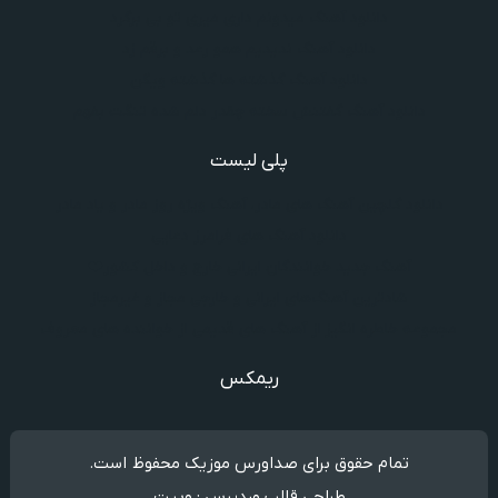
دانلود آهنگ میدونم داری میری تو بی برگرد
دانلود آهنگ ندیدیم همو رعد و برقم زد
دانلود آهنگ گذشته ها گذشته ویگن
دانلود آهنگ گفتنش سخته چقدر دلم شده تنگت بفهم
پلی لیست
دانلود گلچین آهنگ‌ های مادر، آهنگ ویژه روز مادر و یاد مادر
دانلود آهنگ های فرامرز دعایی
آهنگ جدید خوانندگان ایرانی خارج و داخل کشور❤️
شادترین آهنگ‌های ایرانی و خارجی مجاز و غیرمجاز
مجموعه خاطره انگیز از آهنگ های قدیمی از خواننده های معروف
ریمکس
تمام حقوق برای صداورس موزیک محفوظ است.
طراحی قالب وردپرس : وبیت