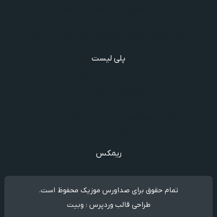
دانلود آهنگ ندیدیم همو رعد و برقم زد
دانلود آهنگ گذشته ها گذشته ویگن
دانلود آهنگ گفتنش سخته چقدر دلم شده تنگت بفهم
پلی لیست
دانلود گلچین آهنگ‌ های مادر، آهنگ ویژه روز مادر و یاد مادر
دانلود آهنگ های فرامرز دعایی
آهنگ جدید خوانندگان ایرانی خارج و داخل کشور❤️
شادترین آهنگ‌های ایرانی و خارجی مجاز و غیرمجاز
مجموعه خاطره انگیز از آهنگ های قدیمی از خواننده های معروف
ریمکس
تمام حقوق برای صداورس موزیک محفوظ است.
طراحی قالب وردپرس : وبیت