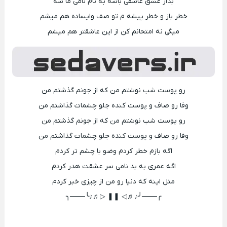
بذار عشق عاشقی باشه به نام نامی ما شه
خطر باز و خطر پیشه م تو صف وایساده هم میشم
میگی نه امتحانم کن از این عاشقتر هم میشم
رو پوست شب نوشتم من که از جونم گذشتم من
وفا رو صاف و پوست کنده جلو چشمات گذاشتم من
رو پوست شب نوشتم من که از جونم گذشتم من
وفا رو صاف و پوست کنده جلو چشمات گذاشتم من
اگه بازم خطر کردم وضو با چشم تر کردم
اگه عمری به بد نامی سر عشقت هدر کردم
مثل اینه که دنیا رو من از چیزی خبر کردم
╭───╯♪♬◁ ❚❚ ▷♬♪╰───╮