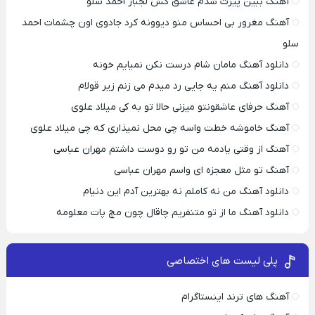
آهنگ ببین پیرت شدم عاشق کش لجباز احمد سلو
آهنگ مغرور بی احساس منو دیوونه کرد جادوی اون چشمات احمد
سلو
دانلود آهنگ مامان شام درست نکن نمیایم خونه
دانلود آهنگ منم یه جایی رد میدم می زنم زیر قولام
آهنگ حرفای عاشقونتو میزنی حالا تو به کی میلاد علوی
آهنگ خاموشه خطت واسه چی محل نمیذاری که چی میلاد علوی
آهنگ از وقتی یادمه من تو رو دوست داشتم مهران عباسی
آهنگ تو مثل معجزه ای واسم مهران عباسی
دانلود آهنگ من نه کاملم نه بهترین آدم این دنیام
دانلود آهنگ ما از تو متنفریم چاقال چون مچ پات معلومه
پلی لیست های اختصاصی
آهنگ های ترند اینستاگرام