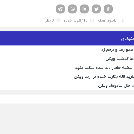
فیسوک
تویتر
لینکدین
واتساپ
تلگرام
دانلود آهنگ
15 ژانویه 2026
0 نظر
نهادی
همو رعد و برقم زد
ها گذشته ویگن
 سخته چقدر دلم شده تنگت بفهم
رید لاله بکارید خنده بر آرید ویگن
 حال شادوماد ویگن