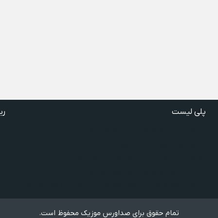
پلی لیست
ری
دانلود گلچین آهنگ‌ های مادر، آهنگ ویژه روز مادر و یاد مادر
دانلود آهنگ های فرامرز دعایی
آهنگ جدید خوانندگان ایرانی خارج و داخل کشور❤️
شادترین آهنگ‌های ایرانی و خارجی مجاز و غیرمجاز
مجموعه خاطره انگیز از آهنگ های قدیمی از خواننده های معروف
تمام حقوق برای صداورس موزیک محفوظ است.