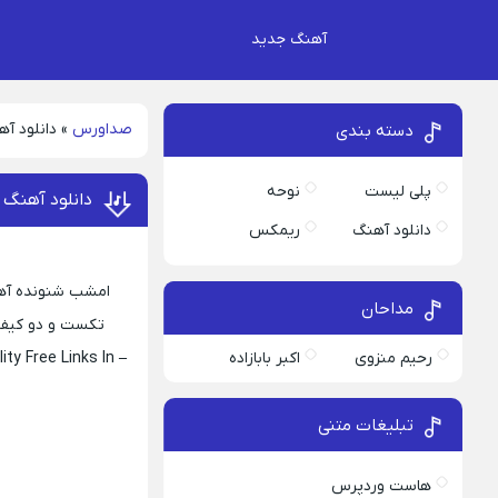
آهنگ جدید
صداورس
»
دانلود آه
دسته بندی
پلی لیست
نوحه
دانلود آهنگ 
دانلود آهنگ
ریمکس
امشب شنونده آهنگ
مداحان
تکست و دو کیفیت اصلی 320 و 128 امیداریم از دانلود ا
رحیم منزوی
اکبر بابازاده
ty Free Links In
– Mikhay Arom Beshi
تبلیغات متنی
هاست وردپرس