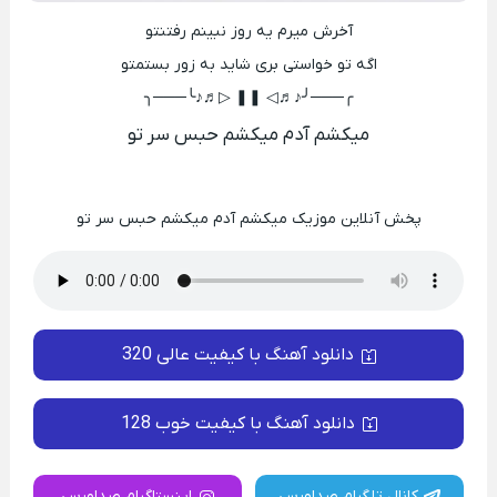
آخرش میرم یه روز نبینم رفتنتو
اگه تو خواستی بری شاید به زور بستمتو
╭───╯♪♬◁ ❚❚ ▷♬♪╰───╮
میکشم آدم میکشم حبس سر تو
پخش آنلاین موزیک میکشم آدم میکشم حبس سر تو
دانلود آهنگ با کیفیت عالی 320
دانلود آهنگ با کیفیت خوب 128
کانال تلگرام صداورس
اینستاگرام صداورس