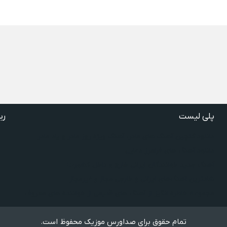
پلی لیست
ری
دانلود گلچین آهنگ‌ های مادر، آهنگ ویژه روز مادر و یاد مادر
دانلود آهنگ های فرامرز دعایی
آهنگ جدید خوانندگان ایرانی خارج و داخل کشور❤️
شادترین آهنگ‌های ایرانی و خارجی مجاز و غیرمجاز
مجموعه خاطره انگیز از آهنگ های قدیمی از خواننده های معروف
تمام حقوق برای صداورس موزیک محفوظ است.