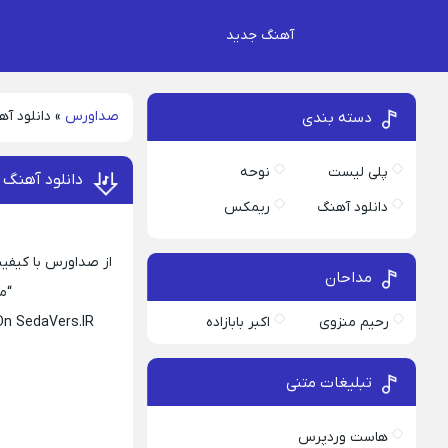
آهنگ جدید
صداورس
»
دانلود آ
دسته بندی
پلی لیست
نوحه
دانلود آهنگ
دانلود آهنگ
ریمکس
از صداورس با کیفیت
مداحان
“م
رحیم منزوی
اکبر بابازاده
On SedaVers.IR
تبلیغات متنی
هاست وردپرس