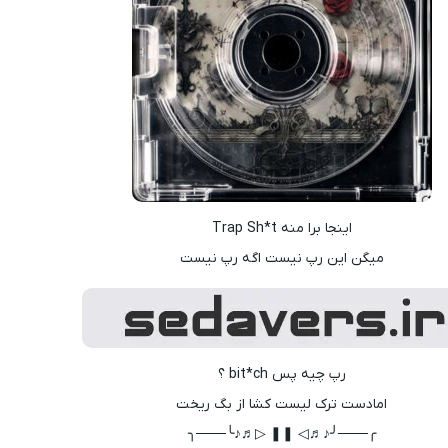
اینجا برا منه Trap Sh*t
میگن این رپ نیست اگه رپ نیست
رپ چیه پس bit*ch ؟
امادست ترک لیست کشا از بگ ریخت
╭───╯♪♬◁ ❚❚ ▷♬♪╰───╮