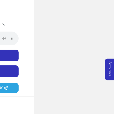
پخش
پست بعدی
کا