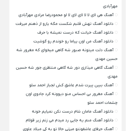
مهرآبادی
آهنگ هی لای لا لا لای لای لا لو محمودرضا مرادی مهرآبادی
دانلود آهنگ تهش قلبم شکست مگه یارو از ذهنم میرفت
دانلود آهنگ خیانت که درست نمیشه با حرف
دانلود آهنگ من اون پیاما رو خوندم رو گوشیت
آهنگ دلت میتونه صبور شه گاهی میخوای که مغرور شه
حسین مهدی
آهنگ گاهی میذاری دور شه گاهی منتظری جور شه حسین
مهدی
آهنگ ببین پیرت شدم عاشق کش لجباز احمد سلو
آهنگ مغرور بی احساس منو دیوونه کرد جادوی اون
چشمات احمد سلو
دانلود آهنگ مامان شام درست نکن نمیایم خونه
دانلود آهنگ منم یه جایی رد میدم می زنم زیر قولام
آهنگ حرفای عاشقونتو میزنی حالا تو به کی میلاد علوی