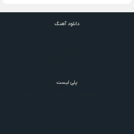
دانلود آهنگ
دانلود آهنگ دیگه نیستی اونی که واسش میمردم ویگن
دانلود آهنگ میدونم داری میری تو بی برگرد
دانلود آهنگ ندیدیم همو رعد و برقم زد
دانلود آهنگ گذشته ها گذشته ویگن
دانلود آهنگ گفتنش سخته چقدر دلم شده تنگت بفهم
پلی لیست
دانلود گلچین آهنگ‌ های مادر، آهنگ ویژه روز مادر و یاد مادر
دانلود آهنگ های فرامرز دعایی
آهنگ جدید خوانندگان ایرانی خارج و داخل کشور❤️
شادترین آهنگ‌های ایرانی و خارجی مجاز و غیرمجاز
مجموعه خاطره انگیز از آهنگ های قدیمی از خواننده های معروف