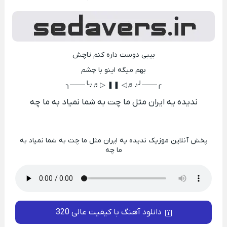
بیبی دوست داره کنم تاچش
بهم میگه اینو با چشم
╭───╯♪♬◁ ❚❚ ▷♬♪╰───╮
ندیده یه ایران مثل ما چت به شما نمیاد به ما چه
پخش آنلاین موزیک ندیده یه ایران مثل ما چت به شما نمیاد به
ما چه
دانلود آهنگ با کیفیت عالی 320