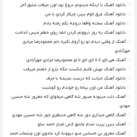
دانلود آهنگ با اینکه میدونم دروغ بود اون حرفات عشق آخر
دانلود آهنگ غرق لاوم ببین چیکار کردی با من
دانلود آهنگ سخته واقعا دروغه بگم رفته یادم
دانلود آهنگ یه روز دیوونم کردن انقد روی خطم میس انداخت
آهنگ از وقتی دیدم تو رو آروم نگیره دلم محمودرضا مرادی
مهرآبادی
آهنگ هی لای لا لا لای لای لا لو محمودرضا مرادی مهرآبادی
دانلود آهنگ تهش قلبم شکست مگه یارو از ذهنم میرفت
دانلود آهنگ خیانت که درست نمیشه با حرف
دانلود آهنگ من اون پیاما رو خوندم رو گوشیت
آهنگ دلت میتونه صبور شه گاهی میخوای که مغرور شه حسین
مهدی
آهنگ گاهی میذاری دور شه گاهی منتظری جور شه حسین مهدی
آهنگ ببین پیرت شدم عاشق کش لجباز احمد سلو
آهنگ مغرور بی احساس منو دیوونه کرد جادوی اون چشمات احمد