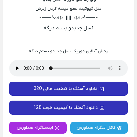
مثل گیوتینه قطع میشه گردن زیرش
╭───╯♪♬◁ ❚❚ ▷♬♪╰───╮
نسل جدیدو بستم دیگه
پخش آنلاین موزیک نسل جدیدو بستم دیگه
دانلود آهنگ با کیفیت عالی 320
دانلود آهنگ با کیفیت خوب 128
کانال تلگرام صداورس
اینستاگرام صداورس