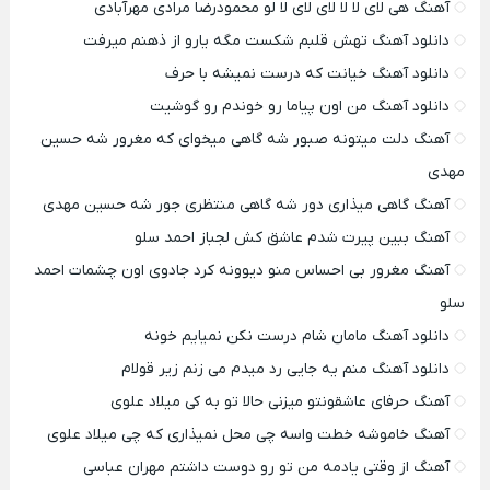
آهنگ هی لای لا لا لای لای لا لو محمودرضا مرادی مهرآبادی
دانلود آهنگ تهش قلبم شکست مگه یارو از ذهنم میرفت
دانلود آهنگ خیانت که درست نمیشه با حرف
دانلود آهنگ من اون پیاما رو خوندم رو گوشیت
آهنگ دلت میتونه صبور شه گاهی میخوای که مغرور شه حسین
مهدی
آهنگ گاهی میذاری دور شه گاهی منتظری جور شه حسین مهدی
آهنگ ببین پیرت شدم عاشق کش لجباز احمد سلو
آهنگ مغرور بی احساس منو دیوونه کرد جادوی اون چشمات احمد
سلو
دانلود آهنگ مامان شام درست نکن نمیایم خونه
دانلود آهنگ منم یه جایی رد میدم می زنم زیر قولام
آهنگ حرفای عاشقونتو میزنی حالا تو به کی میلاد علوی
آهنگ خاموشه خطت واسه چی محل نمیذاری که چی میلاد علوی
آهنگ از وقتی یادمه من تو رو دوست داشتم مهران عباسی