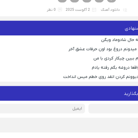
دانلود آهنگ
2 آگوست 2025
0 نظر
نهادی
 حال شادوماد ویگن
ه میدونم دروغ بود اون حرفات عشق آخر
م ببین چیکار کردی با من
قعا دروغه بگم رفته یادم
 دیوونم کردن انقد روی خطم میس انداخت
بگذارید