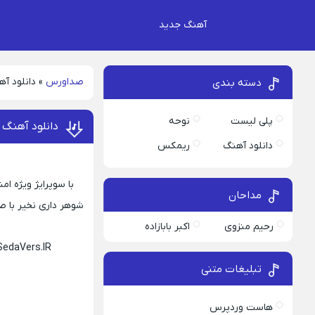
آهنگ جدید
صداورس
»
دانلود آ
دسته بندی
پلی لیست
نوحه
دانلود آهنگ 
دانلود آهنگ
ریمکس
با سوپرایژ ویژه ا
مداحان
رحیم منزوی
اکبر بابازاده
SedaVers.IR
تبلیغات متنی
هاست وردپرس