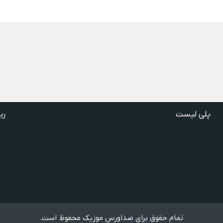
پلی لیست
ری
دانلود گلچین آهنگ‌ های مادر، آهنگ ویژه روز مادر و یاد مادر
دانلود آهنگ های فرامرز دعایی
آهنگ جدید خوانندگان ایرانی خارج و داخل کشور❤️
شادترین آهنگ‌های ایرانی و خارجی مجاز و غیرمجاز
مجموعه خاطره انگیز از آهنگ های قدیمی از خواننده های معروف
تمام حقوق برای صداورس موزیک محفوظ است.