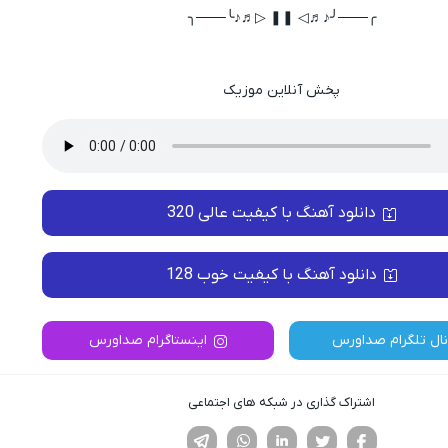
╭───╯♪♬◁ ❚❚ ▷♬♪╰───╮
پخش آنلاین موزیک
دانلود آهنگ با کیفیت عالی 320
دانلود آهنگ با کیفیت خوب 128
نال تلگرام صداورس
اینستاگرام صداورس
اشتراک گذاری در شبکه های اجتماعی
فیسوک
تویتر
لینکدین
واتساپ
تلگرام