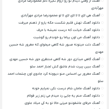
آهنگ از وقتی دیدم تو رو آروم نگیره دلم محمودرضا مرادی
مهرآبادی
آهنگ هی لای لا لا لای لای لا لو محمودرضا مرادی مهرآبادی
دانلود آهنگ تهش قلبم شکست مگه یارو از ذهنم میرفت
دانلود آهنگ خیانت که درست نمیشه با حرف
دانلود آهنگ من اون پیاما رو خوندم رو گوشیت
آهنگ دلت میتونه صبور شه گاهی میخوای که مغرور شه حسین
مهدی
آهنگ گاهی میذاری دور شه گاهی منتظری جور شه حسین مهدی
آهنگ ببین پیرت شدم عاشق کش لجباز احمد سلو
آهنگ مغرور بی احساس منو دیوونه کرد جادوی اون چشمات احمد
سلو
دانلود آهنگ مامان شام درست نکن نمیایم خونه
دانلود آهنگ منم یه جایی رد میدم می زنم زیر قولام
آهنگ حرفای عاشقونتو میزنی حالا تو به کی میلاد علوی