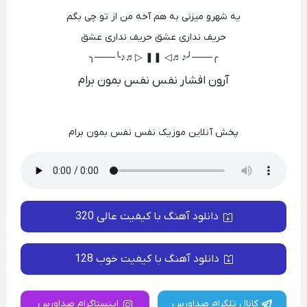
یه شهرو میزنی به هم آخه من از تو چی بگم
حریف نداری عشق حریف نداری عشق
╭───╯♪♬◁ ❚❚ ▷♬♪╰───╮
آرون افشار نفس نفس بمون برام
پخش آنلاین موزیک نفس نفس بمون برام
دانلود آهنگ با کیفیت عالی 320
دانلود آهنگ با کیفیت خوب 128
کانال تلگرام صداورس
اینستاگرام صداورس