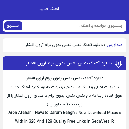
آهنگ جدید
جستجو
صداورس
»
دانلود آهنگ نفس نفس بمون برام آرون افشار
دانلود آهنگ نفس نفس بمون برام آرون افشار
دانلود آهنگ نفس نفس بمون برام آرون افشار
با کیفیت اصلی و لینک مستقیم پرسرعت دانلود کنید آهنگ جدید
فوق العاده زیبا به نام نفس نفس بمون برام با صدای آرون افشار را از
وبسایت ( صداورس )
Aron Afshar – Havato Daram Eshgh
» New Download Music »
With In 320 And 128 Quality Free Links In SedaVers.IR