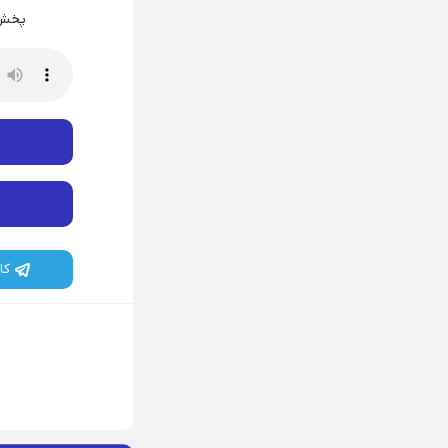
پخش 
کا