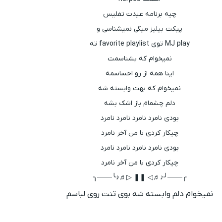
چیه برنامه عیدت تفلیس
پیکت بیلیز میگی نمیشناسی و
MJ play توی favorite playlist ته
نمیخوام که بشناسمت
اینا همه از رو احساسمه
نمیخوام که بهت وابسته شه
دلم چشمام باز اشک بشه
بودی نامرد نامرد نامرد نامرد
چیکار کردی با من آخر نامرد
بودی نامرد نامرد نامرد نامرد
چیکار کردی با من آخر نامرد
╭───╯♪♬◁ ❚❚ ▷♬♪╰───╮
نمیخوام دلم وابسته شه بوی تنت روی لباسم