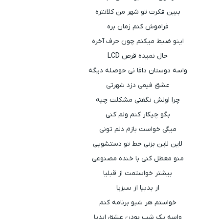
ببین فکرت تو شهر من کلانتره
فراموش کنم زمان بره
اینو ضبط میکنم چون حرف آخره
حال نمیده قرص LCD
واسه دوستان دافا نی حوصله دیگه
عشق فیمی دزد شهرتی
چرا اولش نگفتی مشکلت چیه
بگو چیکار کنم ولم کنی
میگی خواست بازم دلم تونی
لاین لاین بزنی خط تو دستشویی
منو معطل کنی با خنده مصنوعی
بیشتر خواستمت از قبلیا
از بدبیا از سبزیا
خواستم هر شبو برنامه کنم
واسه یک شب بودن عشق ابدیا