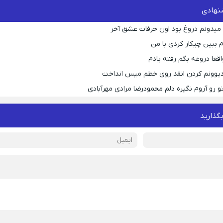
نهادی
ه میدونم دروغ بود اون حرفات عشق آخر
م ببین چیکار کردی با من
قعا دروغه بگم رفته یادم
 دیوونم کردن انقد روی خطم میس انداخت
و رو آروم نگیره دلم محمودرضا مرادی مهرآبادی
بگذارید