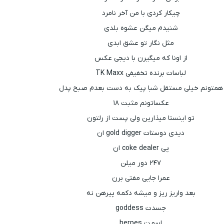
چیکار کردی با من آخر نامرد
شنیدم میگن عشوه بلدی
مثل نگار تو عشق ابدی
از اونا که میگیرن با دیجی عکس
لباسات برنده تخفیفی TK Maxx
همتونم خیلی مستقل شبا پیک به دست بعدم صبح پدل
عکساتونم مثبت ۱۸
تو اینستا میذارین ولی پست از رلتون
دیدی دوستات gold digger ان
پی coke dealer ان
۲۴۷ دور میلن
عمرا جایی مفتی برن
بعد واریز ریز و میشه دکمه پیرهن نه
جسدت goddess
اسمت herpes