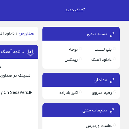
آهنگ جدید
صداورس
»
دانلود آ
دسته بندی
پلی لیست
نوحه
دانلود آهنگ 
دانلود آهنگ
ریمکس
د
همینک در صداورس 
مداحان
رحیم منزوی
اکبر بابازاده
ty On SedaVers.IR
تبلیغات متنی
هاست وردپرس