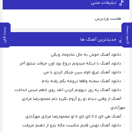
تبلیغات متنی
هاست وردپرس
پست بعدی
پست قبلی
جدیدترین آهنگ ها
دانلود آهنگ خوش به حال شادوماد ویگن
دانلود آهنگ با اینکه میدونم دروغ بود اون حرفات عشق آخر
دانلود آهنگ غرق لاوم ببین چیکار کردی با من
دانلود آهنگ سخته واقعا دروغه بگم رفته یادم
دانلود آهنگ یه روز دیوونم کردن انقد روی خطم میس انداخت
آهنگ از وقتی دیدم تو رو آروم نگیره دلم محمودرضا مرادی
مهرآبادی
آهنگ هی لای لا لا لای لای لا لو محمودرضا مرادی مهرآبادی
دانلود آهنگ تهش قلبم شکست مگه یارو از ذهنم میرفت