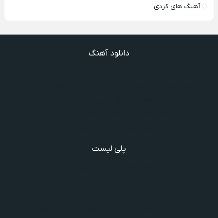
آهنگ های کردی
دانلود آهنگ
دانلود آهنگ خوش به حال شادوماد ویگن
دانلود آهنگ با اینکه میدونم دروغ بود اون حرفات عشق آخر
دانلود آهنگ غرق لاوم ببین چیکار کردی با من
دانلود آهنگ سخته واقعا دروغه بگم رفته یادم
دانلود آهنگ یه روز دیوونم کردن انقد روی خطم میس انداخت
پلی لیست
دانلود گلچین آهنگ‌ های مادر، آهنگ ویژه روز مادر و یاد مادر
دانلود آهنگ های فرامرز دعایی
آهنگ جدید خوانندگان ایرانی خارج و داخل کشور❤️
شادترین آهنگ‌های ایرانی و خارجی مجاز و غیرمجاز