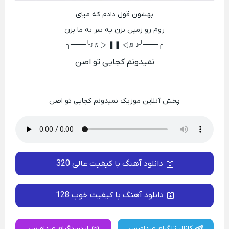
بهشون قول دادم که میای
روم رو زمین نزن یه سر به ما بزن
╭───╯♪♬◁ ❚❚ ▷♬♪╰───╮
نمیدونم کجایی تو اصن
پخش آنلاین موزیک نمیدونم کجایی تو اصن
دانلود آهنگ با کیفیت عالی 320
دانلود آهنگ با کیفیت خوب 128
کانال تلگرام صداورس
اینستاگرام صداورس