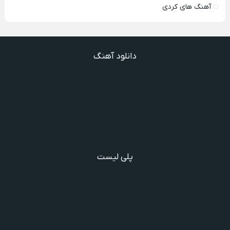
آهنگ های کردی
دانلود آهنگ
دانلود آهنگ گفتنش سخته چقدر دلم شده تنگت بفهم
دانلود آهنگ غنچه بیارید لاله بکارید خنده بر آرید ویگن
دانلود آهنگ خوش به حال شادوماد ویگن
دانلود آهنگ با اینکه میدونم دروغ بود اون حرفات عشق آخر
دانلود آهنگ غرق لاوم ببین چیکار کردی با من
پلی لیست
دانلود گلچین آهنگ‌ های مادر، آهنگ ویژه روز مادر و یاد مادر
دانلود آهنگ های فرامرز دعایی
آهنگ جدید خوانندگان ایرانی خارج و داخل کشور❤️
شادترین آهنگ‌های ایرانی و خارجی مجاز و غیرمجاز