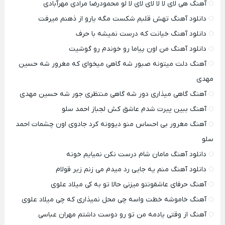
آهنگ هی لای لا لا لای لای لا لو محمودرضا مرادی مهرآبادی
دانلود آهنگ تهش قلبم شکست مگه یارو از ذهنم میرفت
دانلود آهنگ خیانت که درست نمیشه با حرف
دانلود آهنگ من اون پیاما رو خوندم رو گوشیت
آهنگ دلت میتونه صبور شه گاهی میخوای که مغرور شه حسین
مهدی
آهنگ گاهی میذاری دور شه گاهی منتظری جور شه حسین مهدی
آهنگ ببین پیرت شدم عاشق کش لجباز احمد سلو
آهنگ مغرور بی احساس منو دیوونه کرد جادوی اون چشمات احمد
سلو
دانلود آهنگ مامان شام درست نکن نمیایم خونه
دانلود آهنگ منم یه جایی رد میدم می زنم زیر قولام
آهنگ حرفای عاشقونتو میزنی حالا تو به کی میلاد علوی
آهنگ خاموشه خطت واسه چی محل نمیذاری که چی میلاد علوی
آهنگ از وقتی یادمه من تو رو دوست داشتم مهران عباسی