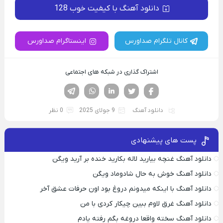
دانلود آهنگ با کیفیت خوب 128
کانال تلگرام صداورس
اینستاگرام صداورس
اشتراک گذاری در شبکه های اجتماعی
فیسوک
تویتر
لینکدین
واتساپ
تلگرام
دانلود آهنگ
9 جولای 2025
0 نظر
پست های پیشنهادی
دانلود آهنگ غنچه بیارید لاله بکارید خنده بر آرید ویگن
دانلود آهنگ خوش به حال شادوماد ویگن
دانلود آهنگ با اینکه میدونم دروغ بود اون حرفات عشق آخر
دانلود آهنگ غرق لاوم ببین چیکار کردی با من
دانلود آهنگ سخته واقعا دروغه بگم رفته یادم