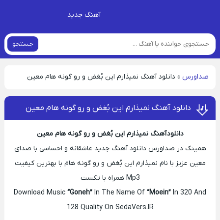
آهنگ جدید
جستجو
صداورس
»
دانلود آهنگ نمیذارم این بُغض و رو گونه هام معین
دانلود آهنگ نمیذارم این بُغض و رو گونه هام معین
دانلود آهنگ نمیذارم این بُغض و رو گونه هام معین
همینک در صداورس دانلود آهنگ جدید عاشقانه و احساسی با صدای
معین عزیز با نام نمیذارم این بُغض و رو گونه هام با بهترین کیفیت
Mp3 همراه با تکست
Download Music
“Goneh”
In The Name Of
“Moein”
In 320 And
128 Quality On SedaVers.IR