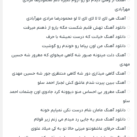
آهنگ از وقتی دیدم تو رو آروم نگیره دلم محمودرضا مرادی
مهرآبادی
آهنگ هی لای لا لا لای لای لا لو محمودرضا مرادی مهرآبادی
دانلود آهنگ تهش قلبم شکست مگه یارو از ذهنم میرفت
دانلود آهنگ خیانت که درست نمیشه با حرف
دانلود آهنگ من اون پیاما رو خوندم رو گوشیت
آهنگ دلت میتونه صبور شه گاهی میخوای که مغرور شه حسین
مهدی
آهنگ گاهی میذاری دور شه گاهی منتظری جور شه حسین مهدی
آهنگ ببین پیرت شدم عاشق کش لجباز احمد سلو
آهنگ مغرور بی احساس منو دیوونه کرد جادوی اون چشمات احمد
سلو
دانلود آهنگ مامان شام درست نکن نمیایم خونه
دانلود آهنگ منم یه جایی رد میدم می زنم زیر قولام
آهنگ حرفای عاشقونتو میزنی حالا تو به کی میلاد علوی