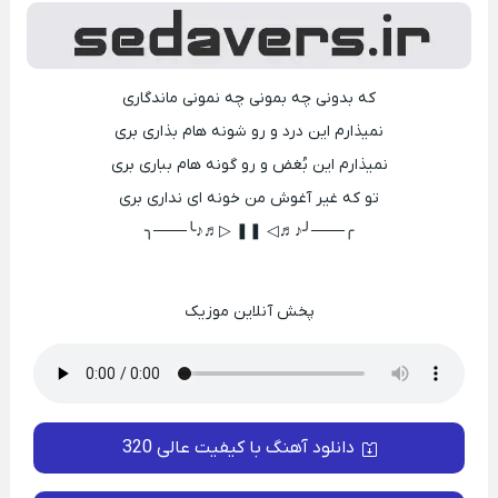
که بدونی چه بمونی چه نمونی ماندگاری
نمیذارم این درد و رو شونه هام بذاری بری
نمیذارم این بُغض و رو گونه هام بباری بری
تو که غیر آغوش من خونه ای نداری بری
╭───╯♪♬◁ ❚❚ ▷♬♪╰───╮
پخش آنلاین موزیک
دانلود آهنگ با کیفیت عالی 320