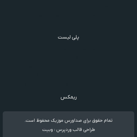
دانلود آهنگ با اینکه میدونم دروغ بود اون حرفات عشق آخر
دانلود آهنگ غرق لاوم ببین چیکار کردی با من
دانلود آهنگ سخته واقعا دروغه بگم رفته یادم
پلی لیست
دانلود گلچین آهنگ‌ های مادر، آهنگ ویژه روز مادر و یاد مادر
دانلود آهنگ های فرامرز دعایی
آهنگ جدید خوانندگان ایرانی خارج و داخل کشور❤️
شادترین آهنگ‌های ایرانی و خارجی مجاز و غیرمجاز
مجموعه خاطره انگیز از آهنگ های قدیمی از خواننده های معروف
ریمکس
تمام حقوق برای صداورس موزیک محفوظ است.
طراحی قالب وردپرس : وبیت