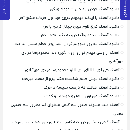
دانلود آهنگ غنچه بیارید لاله بکارید خنده بر آرید ویگن
پست بعدی
پست قبلی
دانلود آهنگ خوش به حال شادوماد ویگن
دانلود آهنگ با اینکه میدونم دروغ بود اون حرفات عشق آخر
دانلود آهنگ غرق لاوم ببین چیکار کردی با من
دانلود آهنگ سخته واقعا دروغه بگم رفته یادم
دانلود آهنگ یه روز دیوونم کردن انقد روی خطم میس انداخت
آهنگ از وقتی دیدم تو رو آروم نگیره دلم محمودرضا مرادی
مهرآبادی
آهنگ هی لای لا لا لای لای لا لو محمودرضا مرادی مهرآبادی
دانلود آهنگ تهش قلبم شکست مگه یارو از ذهنم میرفت
دانلود آهنگ خیانت که درست نمیشه با حرف
دانلود آهنگ من اون پیاما رو خوندم رو گوشیت
آهنگ دلت میتونه صبور شه گاهی میخوای که مغرور شه حسین
مهدی
آهنگ گاهی میذاری دور شه گاهی منتظری جور شه حسین مهدی