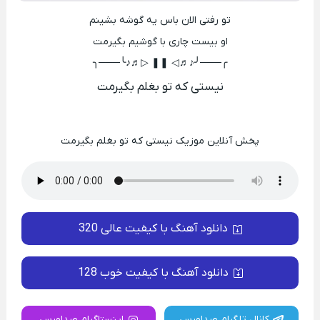
تو رفتی الان باس یه گوشه بشینم
او بیست چاری با گوشیم بگیرمت
╭───╯♪♬◁ ❚❚ ▷♬♪╰───╮
نیستی که تو بغلم بگیرمت
پخش آنلاین موزیک نیستی که تو بغلم بگیرمت
دانلود آهنگ با کیفیت عالی 320
دانلود آهنگ با کیفیت خوب 128
کانال تلگرام صداورس
اینستاگرام صداورس