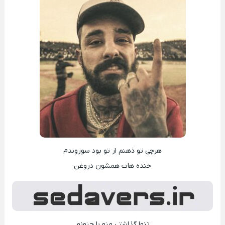
هرچی تو ذهنم از تو بود سوزوندم
خنده هات همشون دروغن
تنها گذاشتی منو با جنونم