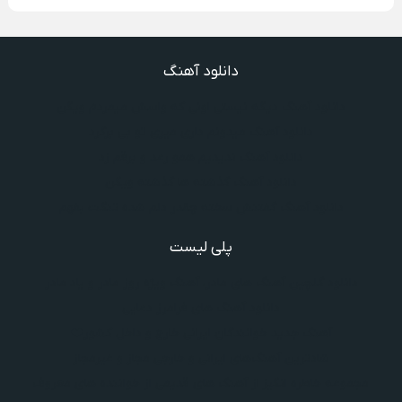
دانلود آهنگ
دانلود آهنگ دیگه نیستی اونی که واسش میمردم ویگن
دانلود آهنگ میدونم داری میری تو بی برگرد
دانلود آهنگ ندیدیم همو رعد و برقم زد
دانلود آهنگ گذشته ها گذشته ویگن
دانلود آهنگ گفتنش سخته چقدر دلم شده تنگت بفهم
پلی لیست
دانلود گلچین آهنگ‌ های مادر، آهنگ ویژه روز مادر و یاد مادر
دانلود آهنگ های فرامرز دعایی
آهنگ جدید خوانندگان ایرانی خارج و داخل کشور❤️
شادترین آهنگ‌های ایرانی و خارجی مجاز و غیرمجاز
مجموعه خاطره انگیز از آهنگ های قدیمی از خواننده های معروف