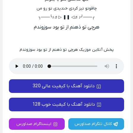
چاقوتو تیز‌‌ کردی خندیدی تو رو من
╭───╯♪♬◁ ❚❚ ▷♬♪╰───╮
هرچی تو ذهنم از تو بود سوزوندم
پخش آنلاین موزیک هرچی تو ذهنم از تو بود سوزوندم
دانلود آهنگ با کیفیت عالی 320
دانلود آهنگ با کیفیت خوب 128
کانال تلگرام صداورس
اینستاگرام صداورس